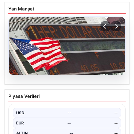
Yan Manşet
04.08.2026
FED faiz kararı ne zaman açıklanacak?
Piyasa Verileri
Nisan ayı faiz beklentisi belli oldu
USD
--
--
EUR
--
--
ALTIN
--
--