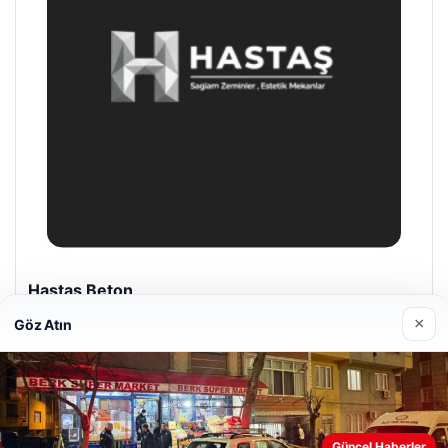
Enes Kaplan Avukatlık Bürosu
28/04/2026
×
Göz Atın
Web sitemizi nasıl kullandığınızı daha iyi anlayabilmek,
Güncel Haberler