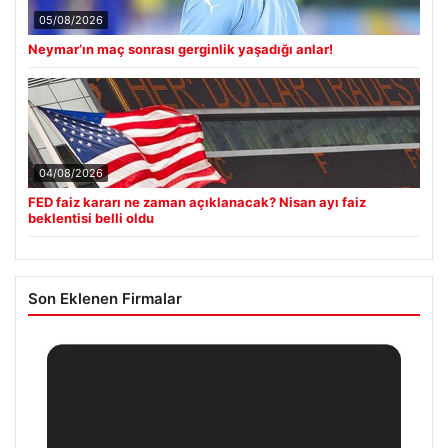
05/08/2026
Neymar’ın maç sonrası gerginlik yaşadığı anlar!
04/08/2026
FED faiz kararı ne zaman açıklanacak? Nisan ayı faiz
beklentisi belli oldu
Son Eklenen Firmalar