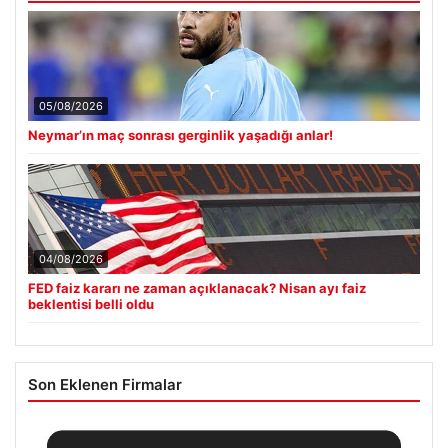
05/08/2026
Neymar’ın maç sonrası gerginlik yaşadığı anlar!
04/08/2026
FED faiz kararı ne zaman açıklanacak? Nisan ayı faiz
beklentisi belli oldu
Son Eklenen Firmalar