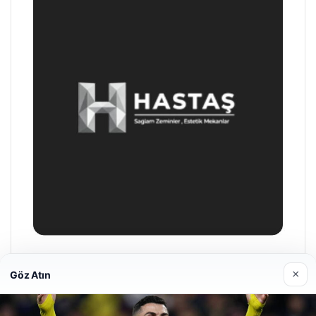
Enes Kaplan Avukatlık Bürosu
×
Göz Atın
28/04/2026