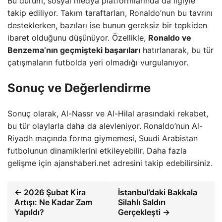
Bu durum, sosyal medya platformlarında da ilgiyle
takip ediliyor. Takım taraftarları, Ronaldo’nun bu tavrını
desteklerken, bazıları ise bunun gereksiz bir tepkiden
ibaret olduğunu düşünüyor. Özellikle,
Ronaldo ve
Benzema’nın geçmişteki başarıları
hatırlanarak, bu tür
çatışmaların futbolda yeri olmadığı vurgulanıyor.
Sonuç ve Değerlendirme
Sonuç olarak, Al-Nassr ve Al-Hilal arasındaki rekabet,
bu tür olaylarla daha da alevleniyor. Ronaldo’nun Al-
Riyadh maçında forma giymemesi, Suudi Arabistan
futbolunun dinamiklerini etkileyebilir. Daha fazla
gelişme için ajanshaberi.net adresini takip edebilirsiniz.
← 2026 Şubat Kira
İstanbul’daki Bakkala
Artışı: Ne Kadar Zam
Silahlı Saldırı
Yapıldı?
Gerçekleşti →