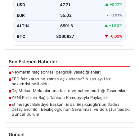
USD
47.71
▲ +0.17%
EUR
55.02
• -0.01%
ALTIN
6591.6
▲ +1.53%
BTC
3060827
▼ -0.62%
Son Eklenen Haberler
Neymar’ın maç sonrası gerginlik yaşadığı anlar!
■
FED faiz kararı ne zaman açıklanacak? Nisan ayı faiz
■
beklentisi belli oldu
Dış Mekan Mekanlarında Kalite ve bahçe mutfağı Tasarımları
■
YENİ Parti’nin Bağış Tablosu Kamuoyuyla Paylaşıldı
■
Etimesgut Belediye Başkanı Erdal Beşikçioğlu’nun İfadesi
■
Detaylandırıldı: Beşikçioğlu’nun Savunması ve Soruşturmadaki
Güncel Durum
Güncel