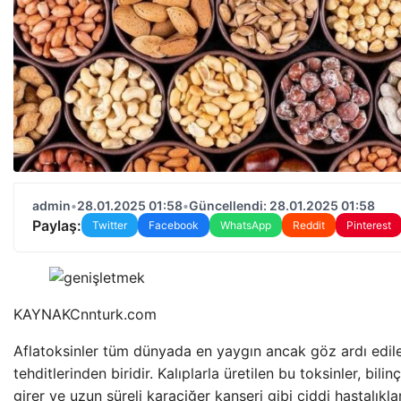
admin
•
28.01.2025 01:58
•
Güncellendi: 28.01.2025 01:58
Paylaş:
Twitter
Facebook
WhatsApp
Reddit
Pinterest
KAYNAK
Cnnturk.com
Aflatoksinler tüm dünyada en yaygın ancak göz ardı edile
tehditlerinden biridir. Kalıplarla üretilen bu toksinler, bi
girer ve uzun süreli karaciğer kanseri gibi ciddi hastalıkla