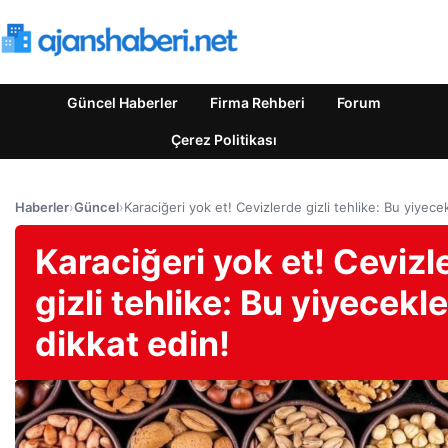
Güncel Haberler
Firma Rehberi
Forum
Çerez Politikası
Haberler
›
Güncel
›
Karaciğeri yok et! Cevizlerde gizli tehlike: Bu yiyece
Karaciğeri yok et! Cevizl
gizli tehlike: Bu yiyecekl
dikkat edin!