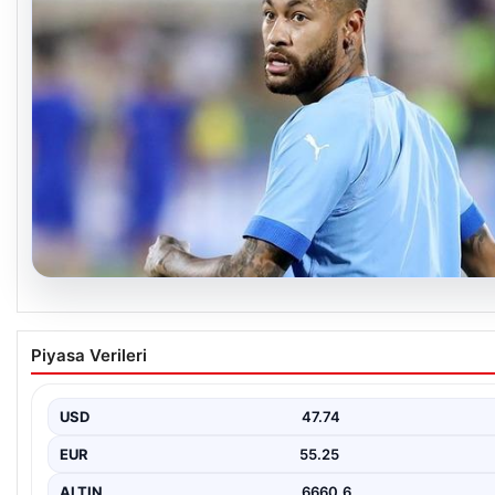
05.08.2026
Neymar’ın maç sonrası gerginlik yaşadığı anla
Piyasa Verileri
USD
47.74
EUR
55.25
ALTIN
6660.6