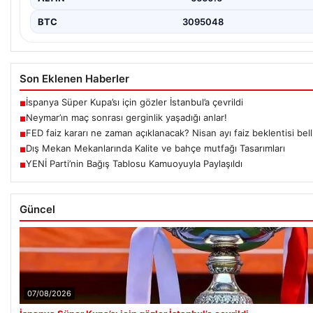
BTC
3095048
Son Eklenen Haberler
İspanya Süper Kupa’sı için gözler İstanbul’a çevrildi
■
Neymar’ın maç sonrası gerginlik yaşadığı anlar!
■
FED faiz kararı ne zaman açıklanacak? Nisan ayı faiz beklentisi bell
■
Dış Mekan Mekanlarında Kalite ve bahçe mutfağı Tasarımları
■
YENİ Parti’nin Bağış Tablosu Kamuoyuyla Paylaşıldı
■
Güncel
07/08/2026