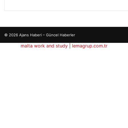
© 2026 Ajans Haberi – Güncel Haberler
malta work and study
|
lemagrup.com.tr
betcio