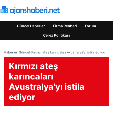
Güncel Haberler
Firma Rehberi
Forum
Çerez Politikası
Haberler
›
Güncel
›
Kırmızı ateş karıncaları Avustralya'yı istila ediyor
Kırmızı ateş
karıncaları
Avustralya'yı istila
ediyor