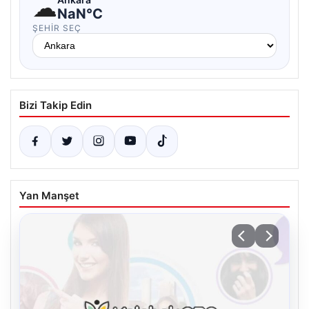
☁
NaN°C
ŞEHIR SEÇ
Bizi Takip Edin
Yan Manşet