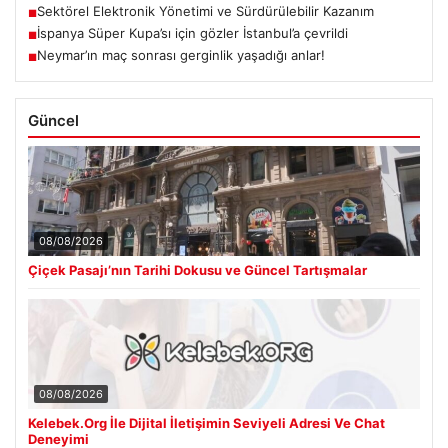
Sektörel Elektronik Yönetimi ve Sürdürülebilir Kazanım
■
İspanya Süper Kupa’sı için gözler İstanbul’a çevrildi
■
Neymar’ın maç sonrası gerginlik yaşadığı anlar!
■
Güncel
08/08/2026
Çiçek Pasajı’nın Tarihi Dokusu ve Güncel Tartışmalar
08/08/2026
Kelebek.Org İle Dijital İletişimin Seviyeli Adresi Ve Chat
Deneyimi