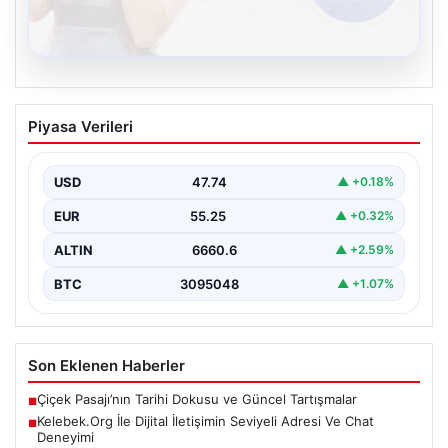
08.08.2026
Kelebek.Org İle Dijital İletişimin Seviyeli
Piyasa Verileri
Adresi Ve Chat Deneyimi
İnternet dünyasında bireylerin güvenli bir biçimde
irtibat kurması büyük bir önem taşımaktadır. Güncel
USD
47.74
▲ +0.18%
olarak…
EUR
55.25
▲ +0.32%
ALTIN
6660.6
▲ +2.59%
BTC
3095048
▲ +1.07%
Son Eklenen Haberler
Çiçek Pasajı’nın Tarihi Dokusu ve Güncel Tartışmalar
■
Kelebek.Org İle Dijital İletişimin Seviyeli Adresi Ve Chat
■
Deneyimi