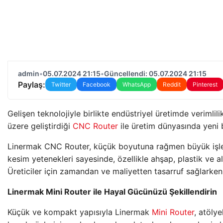
admin
•
05.07.2024 21:15
•
Güncellendi: 05.07.2024 21:15
Paylaş:
Twitter
Facebook
WhatsApp
Reddit
Pinterest
Gelişen teknolojiyle birlikte endüstriyel üretimde verimli
üzere geliştirdiği
CNC Router
ile üretim dünyasında yeni bi
Linermak CNC Router, küçük boyutuna rağmen büyük işler 
kesim yetenekleri sayesinde, özellikle ahşap, plastik ve 
Üreticiler için zamandan ve maliyetten tasarruf sağlarken,
Linermak Mini Router ile Hayal Gücünüzü Şekillendirin
Küçük ve kompakt yapısıyla Linermak
Mini Router
, atölye