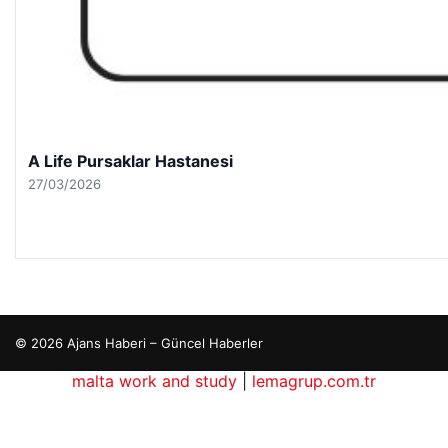
A Life Pursaklar Hastanesi
27/03/2026
© 2026 Ajans Haberi – Güncel Haberler
rehber siteleri
malta work and study
|
lemagrup.com.tr
tcio
gaziantep escort
gaziantep escort
gaziantep escort
gaziantep escort
gaziantep escort