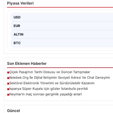
Piyasa Verileri
USD
EUR
ALTIN
BTC
Son Eklenen Haberler
Çiçek Pasajı’nın Tarihi Dokusu ve Güncel Tartışmalar
■
Kelebek.Org İle Dijital İletişimin Seviyeli Adresi Ve Chat Deneyimi
■
Sektörel Elektronik Yönetimi ve Sürdürülebilir Kazanım
■
İspanya Süper Kupa’sı için gözler İstanbul’a çevrildi
■
Neymar’ın maç sonrası gerginlik yaşadığı anlar!
■
Güncel