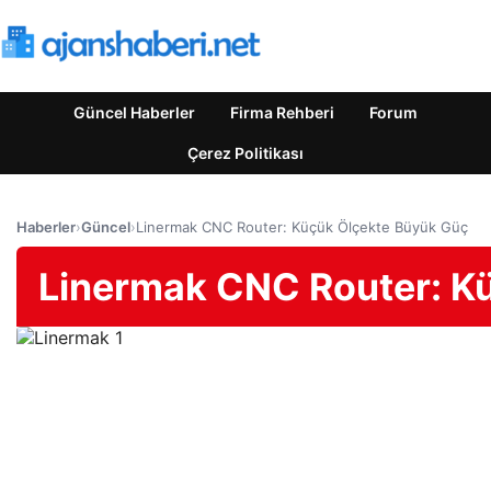
Güncel Haberler
Firma Rehberi
Forum
Çerez Politikası
Haberler
›
Güncel
›
Linermak CNC Router: Küçük Ölçekte Büyük Güç
Linermak CNC Router: K