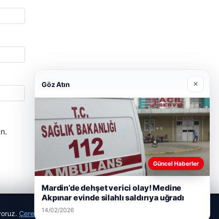
×
Göz Atın
n.
Güncel Haberler
Mardin’de dehşet verici olay! Medine
Akpınar evinde silahlı saldırıya uğradı
14/02/2026
ıyoruz.
Çerez Politikamız
Reddet
Kabul Et