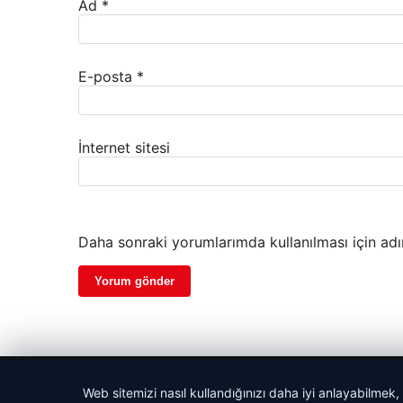
Ad
*
E-posta
*
İnternet sitesi
Daha sonraki yorumlarımda kullanılması için adı
© 2026 Ajans Haberi – Güncel Haberler
Web sitemizi nasıl kullandığınızı daha iyi anlayabilmek,