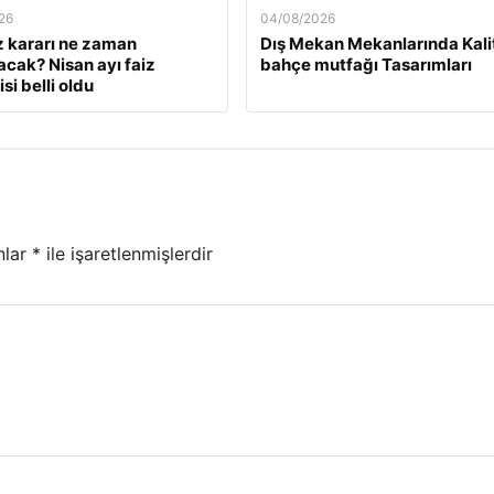
26
04/08/2026
z kararı ne zaman
Dış Mekan Mekanlarında Kali
acak? Nisan ayı faiz
bahçe mutfağı Tasarımları
si belli oldu
nlar
*
ile işaretlenmişlerdir