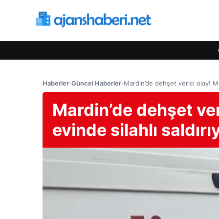
Haberler
›
Güncel Haberler
›
Mardin’de dehşet verici olay! Me
Mardin’de dehşet ver
evinde silahlı saldırı