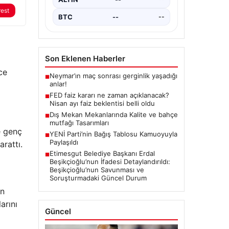
BTC
--
--
rest
Son Eklenen Haberler
Neymar’ın maç sonrası gerginlik yaşadığı
■
anlar!
ce
FED faiz kararı ne zaman açıklanacak?
■
Nisan ayı faiz beklentisi belli oldu
Dış Mekan Mekanlarında Kalite ve bahçe
■
mutfağı Tasarımları
YENİ Parti’nin Bağış Tablosu Kamuoyuyla
■
Paylaşıldı
e genç
Etimesgut Belediye Başkanı Erdal
■
arattı.
Beşikçioğlu’nun İfadesi Detaylandırıldı:
Beşikçioğlu’nun Savunması ve
Soruşturmadaki Güncel Durum
in
Güncel
arını