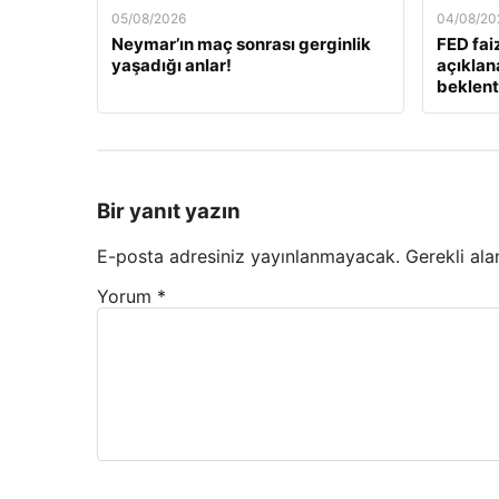
05/08/2026
04/08/20
Neymar’ın maç sonrası gerginlik
FED fai
yaşadığı anlar!
açıklan
beklenti
Bir yanıt yazın
E-posta adresiniz yayınlanmayacak.
Gerekli ala
Yorum
*