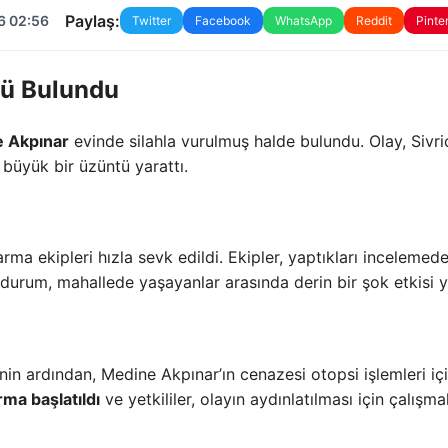
Paylaş:
6 02:56
Twitter
Facebook
WhatsApp
Reddit
Pinte
lü Bulundu
 Akpınar
evinde silahla vurulmuş halde bulundu. Olay, Sivri
 büyük bir üzüntü yarattı.
rma ekipleri hızla sevk edildi. Ekipler, yaptıkları incelemed
ü durum, mahallede yaşayanlar arasında derin bir şok etkisi y
in ardından, Medine Akpınar’ın cenazesi otopsi işlemleri iç
ma başlatıldı
ve yetkililer, olayın aydınlatılması için çalışmal