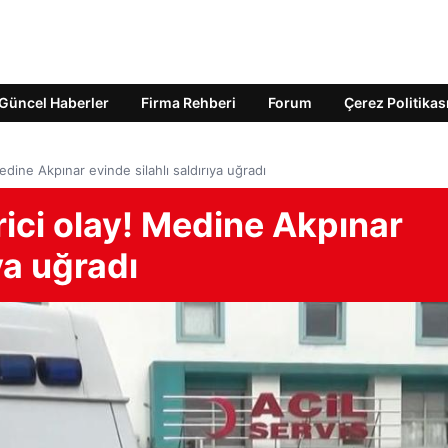
Güncel Haberler
Firma Rehberi
Forum
Çerez Politikas
dine Akpınar evinde silahlı saldırıya uğradı
ici olay! Medine Akpınar
ya uğradı