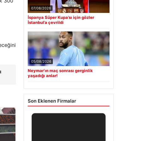
ık 300
07/08/2026
İspanya Süper Kupa’sı için gözler
İstanbul’a çevrildi
eceğini
05/08/2026
Neymar’ın maç sonrası gerginlik
ı
yaşadığı anlar!
Son Eklenen Firmalar