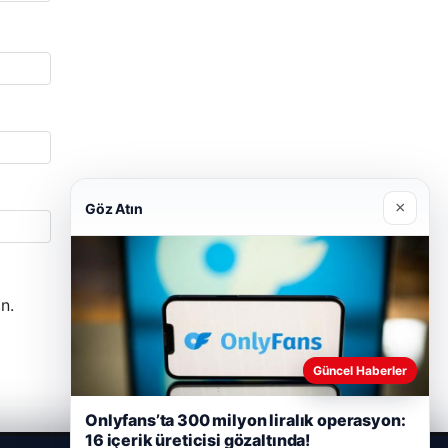
×
Göz Atın
n.
Güncel Haberler
Onlyfans’ta 300 milyon liralık operasyon:
16 içerik üreticisi gözaltında!