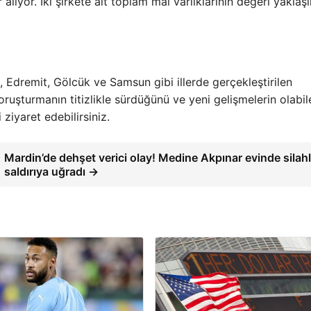
r alıyor. İki şirkete ait toplam mal varlıklarının değeri yaklaş
 Edremit, Gölcük ve Samsun gibi illerde gerçekleştirilen
oruşturmanın titizlikle sürdüğünü ve yeni gelişmelerin olabil
i ziyaret edebilirsiniz.
Mardin’de dehşet verici olay! Medine Akpınar evinde silahl
saldırıya uğradı →