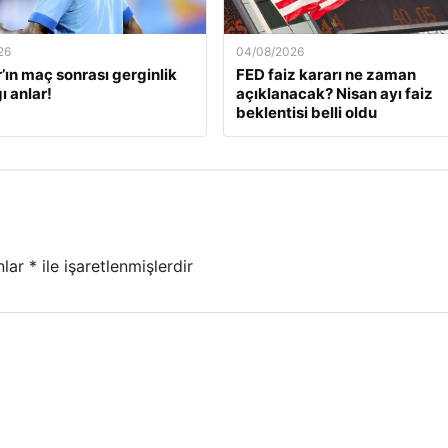
26
04/08/2026
ın maç sonrası gerginlik
FED faiz kararı ne zaman
ı anlar!
açıklanacak? Nisan ayı faiz
beklentisi belli oldu
nlar
*
ile işaretlenmişlerdir