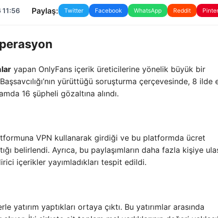
Paylaş:
 11:56
Twitter
Facebook
WhatsApp
Reddit
Pinte
Operasyon
mlar
yapan OnlyFans içerik üreticilerine yönelik büyük bir
 Başsavcılığı’nın yürüttüğü soruşturma çerçevesinde, 8 ilde 
mda 16 şüpheli gözaltına alındı.
atformuna VPN kullanarak girdiği ve bu platformda ücret
ığı belirlendi. Ayrıca, bu paylaşımların daha fazla kişiye ul
ci içerikler yayımladıkları tespit edildi.
lerle yatırım yaptıkları ortaya çıktı. Bu yatırımlar arasında