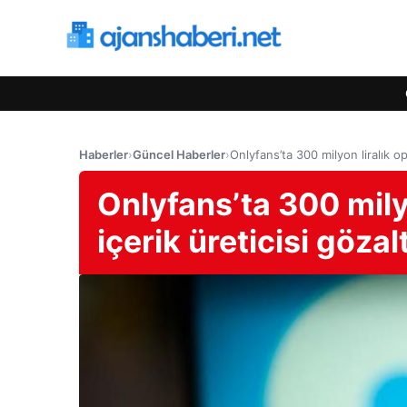
Haberler
›
Güncel Haberler
›
Onlyfans’ta 300 milyon liralık op
Onlyfans’ta 300 mily
içerik üreticisi gözal