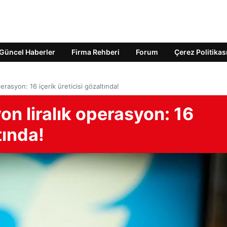
Güncel Haberler
Firma Rehberi
Forum
Çerez Politikas
erasyon: 16 içerik üreticisi gözaltında!
on liralık operasyon: 16
tında!