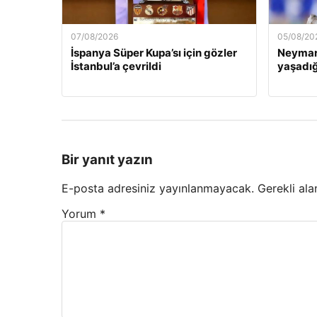
07/08/2026
05/08/20
İspanya Süper Kupa’sı için gözler
Neymar’
İstanbul’a çevrildi
yaşadığ
Bir yanıt yazın
E-posta adresiniz yayınlanmayacak.
Gerekli ala
Yorum
*