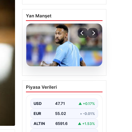
Yan Manşet
05.08.2026
Neymar’ın maç sonrası
Piyasa Verileri
gerginlik yaşadığı anlar!
USD
47.71
▲ +0.17%
EUR
55.02
• -0.01%
ALTIN
6591.6
▲ +1.53%