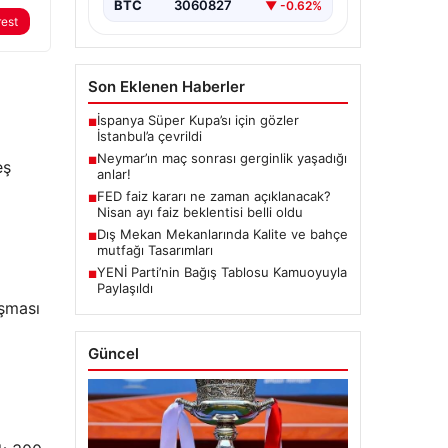
BTC
3060827
▼ -0.62%
rest
Son Eklenen Haberler
İspanya Süper Kupa’sı için gözler
■
İstanbul’a çevrildi
Neymar’ın maç sonrası gerginlik yaşadığı
■
eş
anlar!
FED faiz kararı ne zaman açıklanacak?
■
Nisan ayı faiz beklentisi belli oldu
Dış Mekan Mekanlarında Kalite ve bahçe
■
mutfağı Tasarımları
YENİ Parti’nin Bağış Tablosu Kamuoyuyla
■
Paylaşıldı
aşması
Güncel