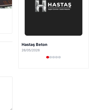
Enes Kaplan Avukatlık Bürosu
28/04/2026