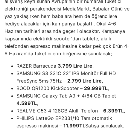
alışveriş keyfi sunan Avrupa'nın bir numaralı tüketici
elektroniği perakendecisi MediaMarkt, Babalar Günü ve
yaz yaklaşırken hem babalara hem de öğrencilere
hediye alacaklar için kampanya başlattı. Okul 4-6
Haziran tarihleri ​​arasında geçerli olacaktır. Kampanya
kapsamında elektrikli scooter'dan tablete, akıllı
telefondan espresso makinesine kadar pek çok ürün 4-
6 Haziran'da tüketicilerin beğenisine sunulacak;
RAZER Barracuda
3.799 Lire Lire
,
SAMSUNG S3 S31C 22″ IPS Monitör Full HD
FreeSync 5ms 75Hz –
2.799 Lire Lire
,
BOOD QR1200 KickScooter –
29.999TL
,
SAMSUNG Galaxy Tab A9 + 4/64 GB Tablet –
4.599TL
,
REALME C53 4 128GB Akıllı Telefon –
6.399TL
,
PHILIPS LatteGo EP2331/10 Tam otomatik
espresso makinesi –
11.999TL
Satışa sunulacak.