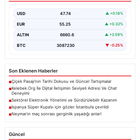
İnternet dünyasında bireylerin güvenli bir biçimde
irtibat kurması büyük bir önem taşımaktadır. Güncel
USD
47.74
▲ +0.18%
olarak…
EUR
55.25
▲ +0.32%
ALTIN
6660.6
▲ +2.59%
BTC
3087230
▼ -0.25%
Son Eklenen Haberler
Çiçek Pasajı’nın Tarihi Dokusu ve Güncel Tartışmalar
■
Kelebek.Org İle Dijital İletişimin Seviyeli Adresi Ve Chat
■
Deneyimi
Sektörel Elektronik Yönetimi ve Sürdürülebilir Kazanım
■
İspanya Süper Kupa’sı için gözler İstanbul’a çevrildi
■
Neymar’ın maç sonrası gerginlik yaşadığı anlar!
■
Güncel