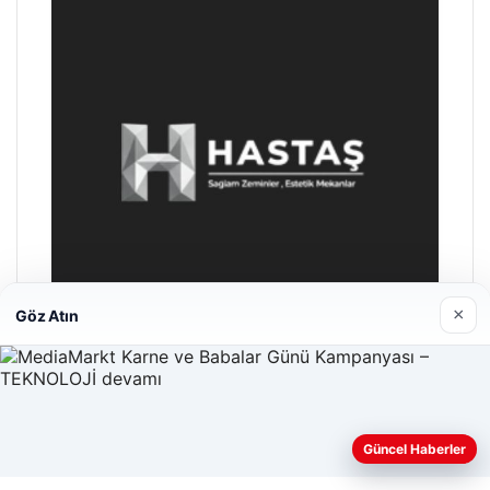
×
Göz Atın
Enes Kaplan Avukatlık Bürosu
28/04/2026
Güncel Haberler
Web sitemizi nasıl kullandığınızı daha iyi anlayabilmek,
deneyiminizi kişiselleştirmek ve geliştirmek amacıyla çerezler