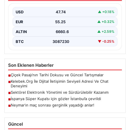
İnternet dünyasında bireylerin güvenli bir biçimde
irtibat kurması büyük bir önem taşımaktadır. Güncel
USD
47.74
▲ +0.18%
olarak…
EUR
55.25
▲ +0.32%
ALTIN
6660.6
▲ +2.59%
BTC
3087230
▼ -0.25%
Son Eklenen Haberler
Çiçek Pasajı’nın Tarihi Dokusu ve Güncel Tartışmalar
■
Kelebek.Org İle Dijital İletişimin Seviyeli Adresi Ve Chat
■
Deneyimi
Sektörel Elektronik Yönetimi ve Sürdürülebilir Kazanım
■
İspanya Süper Kupa’sı için gözler İstanbul’a çevrildi
■
Neymar’ın maç sonrası gerginlik yaşadığı anlar!
■
Güncel