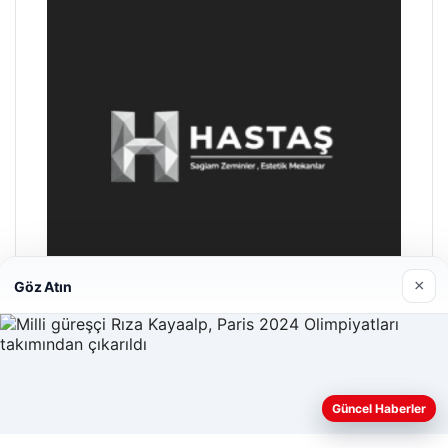
×
Göz Atın
Enes Kaplan Avukatlık Bürosu
28/04/2026
Güncel Haberler
Web sitemizi nasıl kullandığınızı daha iyi anlayabilmek,
deneyiminizi kişiselleştirmek ve geliştirmek amacıyla çerezler