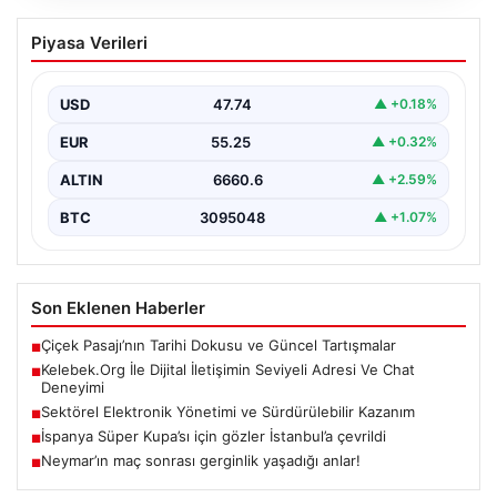
Kelebek.Org İle Dijital İletişimin Seviyeli
Piyasa Verileri
Adresi Ve Chat Deneyimi
İnternet dünyasında bireylerin güvenli bir biçimde
irtibat kurması büyük bir önem taşımaktadır. Güncel
USD
47.74
▲ +0.18%
olarak…
EUR
55.25
▲ +0.32%
ALTIN
6660.6
▲ +2.59%
BTC
3095048
▲ +1.07%
Son Eklenen Haberler
Çiçek Pasajı’nın Tarihi Dokusu ve Güncel Tartışmalar
■
Kelebek.Org İle Dijital İletişimin Seviyeli Adresi Ve Chat
■
Deneyimi
Sektörel Elektronik Yönetimi ve Sürdürülebilir Kazanım
■
İspanya Süper Kupa’sı için gözler İstanbul’a çevrildi
■
Neymar’ın maç sonrası gerginlik yaşadığı anlar!
■