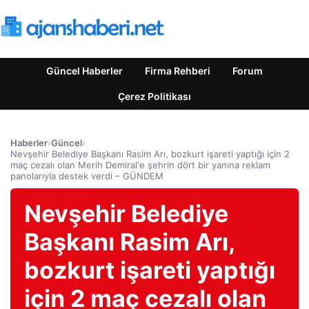
Güncel Haberler
Firma Rehberi
Forum
Çerez Politikası
Haberler
›
Güncel
›
Nevşehir Belediye Başkanı Rasim Arı, bozkurt işareti yaptığı için 2
maç cezalı olan Merih Demiral'e şehrin dört bir yanına reklam
panolarıyla destek verdi – GÜNDEM
Nevşehir Belediye
Başkanı Rasim Arı,
bozkurt işareti yaptığı
için 2 maç cezalı olan