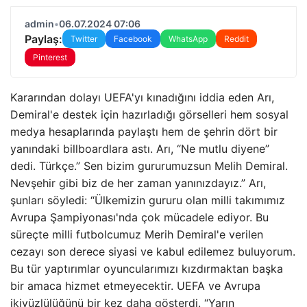
admin
•
06.07.2024 07:06
Paylaş:
Twitter
Facebook
WhatsApp
Reddit
Pinterest
Kararından dolayı UEFA'yı kınadığını iddia eden Arı,
Demiral'e destek için hazırladığı görselleri hem sosyal
medya hesaplarında paylaştı hem de şehrin dört bir
yanındaki billboardlara astı. Arı, “Ne mutlu diyene”
dedi. Türkçe.” Sen bizim gururumuzsun Melih Demiral.
Nevşehir gibi biz de her zaman yanınızdayız.” Arı,
şunları söyledi: “Ülkemizin gururu olan milli takımımız
Avrupa Şampiyonası'nda çok mücadele ediyor. Bu
süreçte milli futbolcumuz Merih Demiral'e verilen
cezayı son derece siyasi ve kabul edilemez buluyorum.
Bu tür yaptırımlar oyuncularımızı kızdırmaktan başka
bir amaca hizmet etmeyecektir. UEFA ve Avrupa
ikiyüzlülüğünü bir kez daha gösterdi. “Yarın