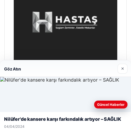
×
Göz Atın
Enes Kaplan Avukatlık Bürosu
28/04/2026
Web sitemizi nasıl kullandığınızı daha iyi anlayabilmek,
Güncel Haberler
deneyiminizi kişiselleştirmek ve geliştirmek amacıyla çerezler
kullanıyoruz.
Çerez Politikamız
Nilüfer'de kansere karşı farkındalık artıyor – SAĞLIK
Reddet
Kabul Et
04/04/2024