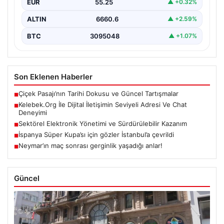
EUR
55.25
▲ +0.32%
ALTIN
6660.6
▲ +2.59%
BTC
3095048
▲ +1.07%
Son Eklenen Haberler
Çiçek Pasajı’nın Tarihi Dokusu ve Güncel Tartışmalar
■
Kelebek.Org İle Dijital İletişimin Seviyeli Adresi Ve Chat
■
Deneyimi
Sektörel Elektronik Yönetimi ve Sürdürülebilir Kazanım
■
İspanya Süper Kupa’sı için gözler İstanbul’a çevrildi
■
Neymar’ın maç sonrası gerginlik yaşadığı anlar!
■
Güncel