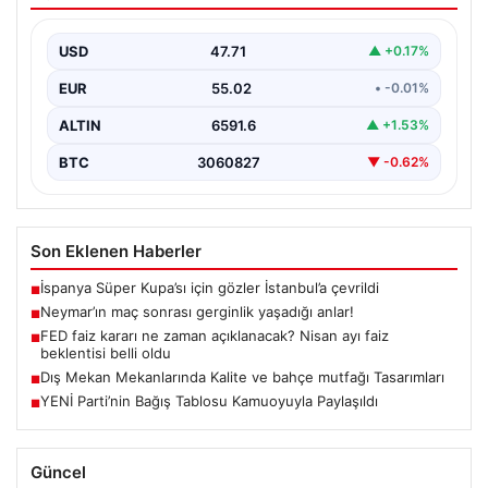
USD
47.71
▲ +0.17%
EUR
55.02
• -0.01%
ALTIN
6591.6
▲ +1.53%
BTC
3060827
▼ -0.62%
Son Eklenen Haberler
İspanya Süper Kupa’sı için gözler İstanbul’a çevrildi
■
Neymar’ın maç sonrası gerginlik yaşadığı anlar!
■
FED faiz kararı ne zaman açıklanacak? Nisan ayı faiz
■
beklentisi belli oldu
Dış Mekan Mekanlarında Kalite ve bahçe mutfağı Tasarımları
■
YENİ Parti’nin Bağış Tablosu Kamuoyuyla Paylaşıldı
■
Güncel