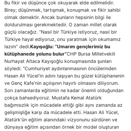
Bu fikir ve düşünce çok okuyarak elde edilmelidir.
Birey; düşünmek, tartışmak, konuşmak ve fikir sahibi
olmak demektir. Ancak bunların hepsinin bilgi ile
doldurulması gerekmektedir. O zaman millet olarak
güçlü olacağız. “Nasıl bir Türkiye istiyoruz, nasıl bir
Türkiye hayal ediyoruz, onu yaratmak için okumamız
lazım” dedi.
Kayışoğlu: “Umarım gençlerimiz bu
kütüphanede yolunu bulur”
CHP Bursa Milletvekili
Nurhayat Altaca Kayışoğlu konuşmasında şunları
söyledi: “Cumhuriyet aydınlanmasının öncülerinden
Hasan Ali Yücel'in adını taşıyan bu güzel kütüphanenin
ve Genç Kafe'nin açılışının hayırlı olmasını diliyorum.
Son zamanlarda eğitimin ne kadar önemli olduğundan
çokça bahsediyoruz. Mustafa Kemal Atatürk
bağımsızlık için mücadele ettiği gibi aynı zamanda az
gelişmişliğe karşı da mücadele etti. Hasan Ali Yücel,
Atatürk'ün eğitim alanındaki vizyonunu sürdüren ve
dünyaya eğitim açısından örnek bir model oluşturan