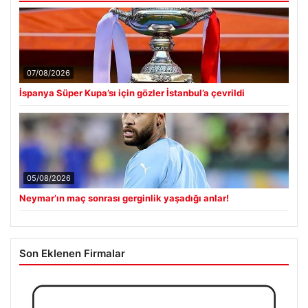
07/08/2026
İspanya Süper Kupa’sı için gözler İstanbul’a çevrildi
05/08/2026
Neymar’ın maç sonrası gerginlik yaşadığı anlar!
Son Eklenen Firmalar