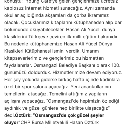
konuştu: “Young Cafe'ye gelen gençlerimize ücretsiz
kablosuz internet hizmeti sunacağız. Aynı zamanda
okullar açıldığında akşamları da çorba ikramımız
olacak. Çocuklarımız kitaplarını kütüphaneden alıp bar
bölümünde okuyabilecekler. Hasan Ali Yücel, dünya
klasiklerini Türkçeye çeviren ilk milli eğitim bakanıdır.
Bu nedenle kütüphanemize Hasan Ali Yücel Dünya
Klasikleri Kütüphanesi ismini verdik. Umarım
kitapseverlerimiz ve gençlerimiz bu hizmetten
faydalanırlar. Osmangazi Belediye Başkanı olarak 100.
günümüzü doldurduk. Hizmetlerimize devam ediyoruz.
Her şey yolunda giderse birkaç hafta içinde kadınlara
özel bir spor salonu açacağız. Yeni anaokullarının
temellerini atacağız. Temelini attığımız yapıların
açılışını yapacağız. “Osmangazi'de hepimizin özlediği
aydınlık ve güzel günlere hep birlikte ulaşacağız”
dedi.
Öztürk: “Osmangazi’de çok güzel şeyler
oluyor”
CHP Bursa Milletvekili Hasan Öztürk