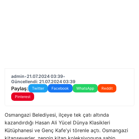
admin
•
21.07.2024 03:39
•
Güncellendi: 21.07.2024 03:39
Paylaş:
Twitter
Facebook
WhatsApp
Reddit
Pinterest
Osmangazi Belediyesi, ilçeye tek çatı altında
kazandırdığı Hasan Ali Yücel Dünya Klasikleri
Kütüphanesi ve Genç Kafe'yi törenle açtı. Osmangazi
kitapseverler, zengin kitap koleksiyonuna sahip