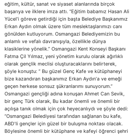
eğitim, kültür, sanat ve siyaset alanlarında birçok
başarıya ve ilklere imza attı. “Eğitim babamız Hasan Ali
Yücel'i göreve getirdiği için başta Belediye Başkanımız
Erkan Aydın olmak üzere tüm meslektaşlarımızı canı
gönülden kutluyorum. Osmangazi Belediyemizin bu
anlamlı ve vefalı davranışıyla, özellikle dünya
klasiklerine yönelik.” Osmangazi Kent Konseyi Başkanı
Fatma Çil Yılmaz, yeni yönetim kurulu olarak ağırlıklı
olarak gençlik meclisi oluşturacaklarını belirterek,
şöyle konuştu: ” Bu güzel Genç Kafe ve kütüphaneyi
bize kazandıran başkanımız Erkan Aydın'a ve emeği
geçen herkese sonsuz şükranlarımı sunuyorum.”
Osmangazi gençliği adına konuşan Ahmet Can Sevik,
bir genç Türk olarak, Bu kadar önemli ve önemli bir
açılışa tanık olmak için çok heyecanlıydı ve şöyle dedi:
“Osmangazi Belediyesi tarafından sağlanan bu kafe,
ABD'li gençler için güzel bir buluşma noktası olacak.
Böylesine önemli bir kütüphane ve kafeyi öğrenci şehri