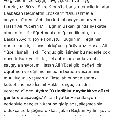
ve gazilerimize saygı, sevgi, şükran ve saygı
borçluyuz. 50 yıl önce Kıbrıs'ta barışın temellerini atan
Başbakan Necmettin Erbakan.” “Onu rahmetle
anıyorum” dedi. Açtıkları kütüphaneye adını veren
Hasan Ali Yücel'in Milli Eğitim Bakanlığı'nda liyakatle
atanan felsefe öğretmeni olduğuna dikkat çeken
Başkan Aydın, şöyle konuştu: “Bugün milli eğitimin
durumunun içler acısı olduğunu görüyoruz. Hasan Ali
Yücel, İsmail Hakkı Tonguç gibi isimler bu nedenle çok
önemli. Bu kıymetli kişisel antrenörü bir kez daha
saygıyla anıyorum. Hasan Ali Yücel gibi değerli bir
öğretmen ve eğitimcinin adını burada yaşatmanın
mutluluğunu yaşıyoruz. “İnşallah bundan sonraki
kütüphanemize İsmail Hakkı Tonguç'un adını
vereceğiz” dedi.
Aydın: “Özlediğimiz aydınlık ve güzel
günlere ulaşacağız”
Artan fiyatlar ve enflasyon
nedeniyle gençlerin kantine gidip sosyalleşmesinin
oldukça zorlaştığına dikkat çeken Başkan Aydın, şöyle