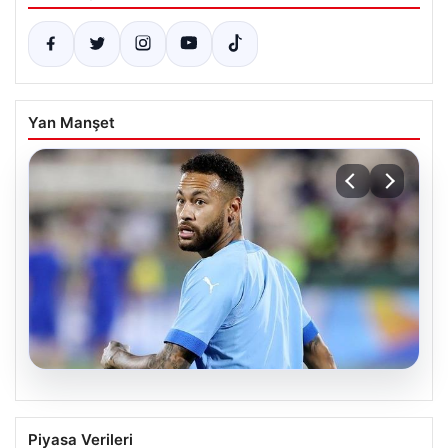
Yan Manşet
05.08.2026
Neymar’ın maç sonrası gerginlik
Piyasa Verileri
yaşadığı anlar!