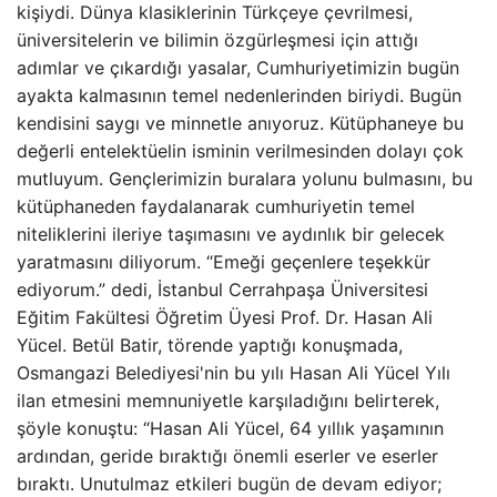
kişiydi. Dünya klasiklerinin Türkçeye çevrilmesi,
üniversitelerin ve bilimin özgürleşmesi için attığı
adımlar ve çıkardığı yasalar, Cumhuriyetimizin bugün
ayakta kalmasının temel nedenlerinden biriydi. Bugün
kendisini saygı ve minnetle anıyoruz. Kütüphaneye bu
değerli entelektüelin isminin verilmesinden dolayı çok
mutluyum. Gençlerimizin buralara yolunu bulmasını, bu
kütüphaneden faydalanarak cumhuriyetin temel
niteliklerini ileriye taşımasını ve aydınlık bir gelecek
yaratmasını diliyorum. “Emeği geçenlere teşekkür
ediyorum.” dedi, İstanbul Cerrahpaşa Üniversitesi
Eğitim Fakültesi Öğretim Üyesi Prof. Dr. Hasan Ali
Yücel. Betül Batir, törende yaptığı konuşmada,
Osmangazi Belediyesi'nin bu yılı Hasan Ali Yücel Yılı
ilan etmesini memnuniyetle karşıladığını belirterek,
şöyle konuştu: “Hasan Ali Yücel, 64 yıllık yaşamının
ardından, geride bıraktığı önemli eserler ve eserler
bıraktı. Unutulmaz etkileri bugün de devam ediyor;