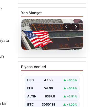
ir
Yan Manşet
iyata
nun
04.08.2026
FED faiz kararı ne zaman
Piyasa Verileri
açıklanacak? Nisan ayı
faiz beklentisi belli oldu
USD
47.58
▲ +0.10%
EUR
54.96
▲ +0.19%
ALTIN
6387.8
▲ +2.51%
 bir
BTC
3050138
▲ +1.00%