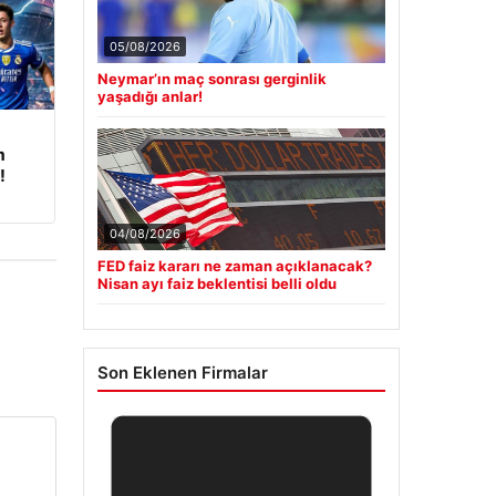
05/08/2026
Neymar’ın maç sonrası gerginlik
yaşadığı anlar!
m
!
04/08/2026
FED faiz kararı ne zaman açıklanacak?
Nisan ayı faiz beklentisi belli oldu
Son Eklenen Firmalar