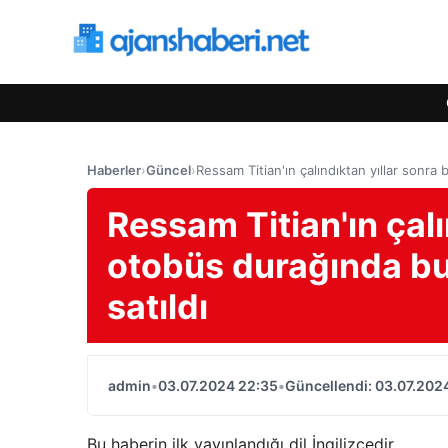
Haberler
›
Güncel
›
Ressam Titian'ın çalındıktan yıllar sonra 
Ressam Titian'ın çalı
otobüs durağında bu
satıldı
admin
•
03.07.2024 22:35
•
Güncellendi: 03.07.202
Bu haberin ilk yayınlandığı dil İngilizcedir.