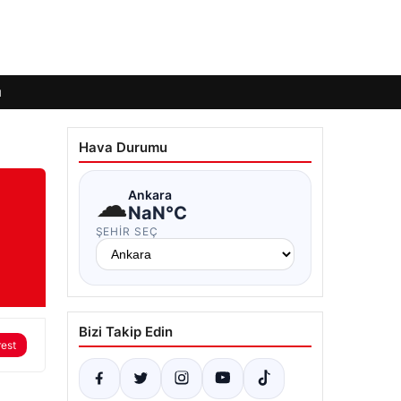
ı
Hava Durumu
☁
Ankara
NaN°C
ŞEHIR SEÇ
Bizi Takip Edin
rest