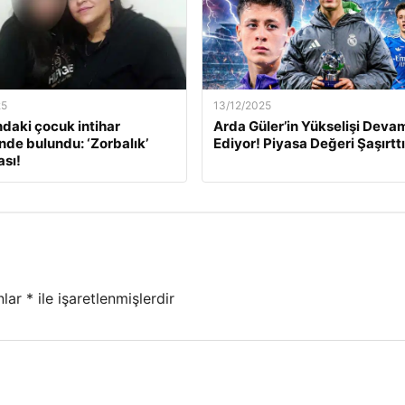
25
13/12/2025
ndaki çocuk intihar
Arda Güler’in Yükselişi Deva
inde bulundu: ‘Zorbalık’
Ediyor! Piyasa Değeri Şaşırttı
sı!
nlar
*
ile işaretlenmişlerdir