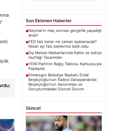
mına
Son Eklenen Haberler
i”
Neymar’ın maç sonrası gerginlik yaşadığı
■
anlar!
emli
FED faiz kararı ne zaman açıklanacak?
■
Nisan ayı faiz beklentisi belli oldu
Dış Mekan Mekanlarında Kalite ve bahçe
■
mutfağı Tasarımları
üyük
YENİ Parti’nin Bağış Tablosu Kamuoyuyla
■
Paylaşıldı
Etimesgut Belediye Başkanı Erdal
■
Beşikçioğlu’nun İfadesi Detaylandırıldı:
Beşikçioğlu’nun Savunması ve
urdu:
Soruşturmadaki Güncel Durum
Güncel