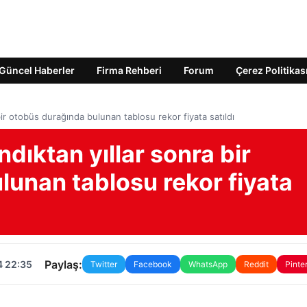
Güncel Haberler
Firma Rehberi
Forum
Çerez Politikas
bir otobüs durağında bulunan tablosu rekor fiyata satıldı
ndıktan yıllar sonra bir
lunan tablosu rekor fiyata
Paylaş:
4 22:35
Twitter
Facebook
WhatsApp
Reddit
Pinte