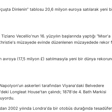
a Uçuşta Dinlenin” tablosu 20,6 milyon euroya satılarak yeni b
iziano Vecellio'nun 16. yüzyılın başlarında yaptığı “Mısır'a
 Christie's müzayede evinde düzenlenen müzayedede rekor f
n avroya (17,5 milyon £) satılmasıyla yeni bir dünya rekoru
da Napolyon'un askerleri tarafından Viyana'daki Belvedere
e'deki Longleat House'tan çalındı; 1878'de 4. Bath Markisi
ruyordu.
ından 2002 yılında Londra'da bir otobüs durağında tesadüfen