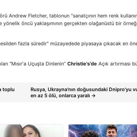
ktörü Andrew Fletcher, tablonun “sanatçının hem renk kullanı
 yönelik öncü yaklaşımının gerçekten olağanüstü bir örneğ
ir nesilden fazla süredir” müzayedede piyasaya çıkacak en ön
olan “Mısır'a Uçuşta Dinlenin”
Christie's'de
Açık artırması b
 toplu
Rusya, Ukrayna'nın doğusundaki Dnipro'yu v
en az 5 ölü, onlarca yaralı →