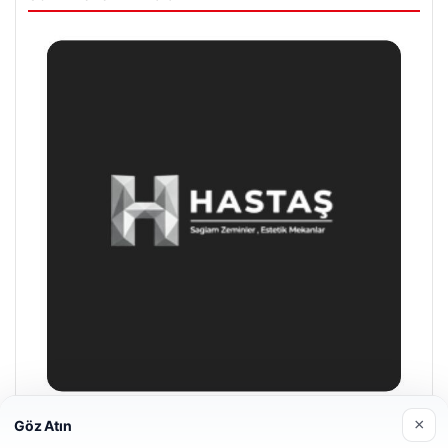
×
Göz Atın
Enes Kaplan Avukatlık Bürosu