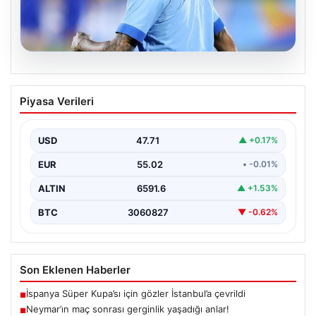
05.08.2026
Neymar’ın maç sonrası gerginlik
Piyasa Verileri
yaşadığı anlar!
USD
47.71
▲ +0.17%
EUR
55.02
• -0.01%
ALTIN
6591.6
▲ +1.53%
BTC
3060827
▼ -0.62%
Son Eklenen Haberler
İspanya Süper Kupa’sı için gözler İstanbul’a çevrildi
■
Neymar’ın maç sonrası gerginlik yaşadığı anlar!
■