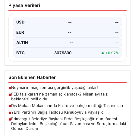
02.08.2026
Etimesgut Belediye Başkanı Erdal
Piyasa Verileri
Beşikçioğlu’nun İfadesi Detaylandırıldı:
Beşikçioğlu’nun Savunması ve
Soruşturmadaki Güncel Durum
USD
--
--
Etimesgut Belediyesi’ne yönelik gerçekleştirilen geniş
EUR
--
--
çaplı operasyonda gözaltına alınan Belediye Başkanı
Erdal Beşikçioğlu’nun ifadeleri…
ALTIN
--
--
BTC
3079830
▲ +0.97%
Son Eklenen Haberler
Neymar’ın maç sonrası gerginlik yaşadığı anlar!
■
FED faiz kararı ne zaman açıklanacak? Nisan ayı faiz
■
beklentisi belli oldu
Dış Mekan Mekanlarında Kalite ve bahçe mutfağı Tasarımları
■
YENİ Parti’nin Bağış Tablosu Kamuoyuyla Paylaşıldı
■
Etimesgut Belediye Başkanı Erdal Beşikçioğlu’nun İfadesi
■