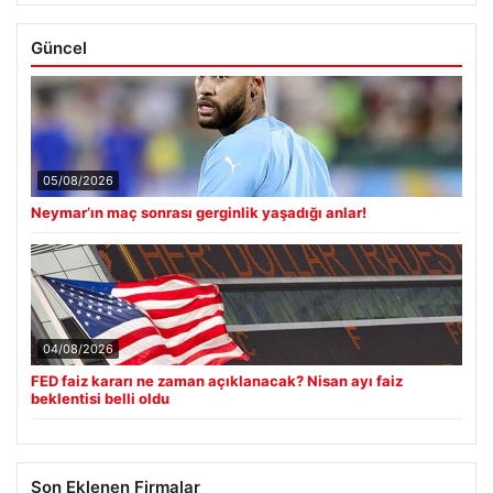
Detaylandırıldı: Beşikçioğlu’nun Savunması ve Soruşturmadaki
Güncel Durum
Güncel
05/08/2026
Neymar’ın maç sonrası gerginlik yaşadığı anlar!
04/08/2026
FED faiz kararı ne zaman açıklanacak? Nisan ayı faiz
beklentisi belli oldu