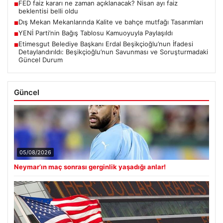
FED faiz kararı ne zaman açıklanacak? Nisan ayı faiz
■
beklentisi belli oldu
Dış Mekan Mekanlarında Kalite ve bahçe mutfağı Tasarımları
■
YENİ Parti’nin Bağış Tablosu Kamuoyuyla Paylaşıldı
■
Etimesgut Belediye Başkanı Erdal Beşikçioğlu’nun İfadesi
■
Detaylandırıldı: Beşikçioğlu’nun Savunması ve Soruşturmadaki
Güncel Durum
Güncel
05/08/2026
Neymar’ın maç sonrası gerginlik yaşadığı anlar!