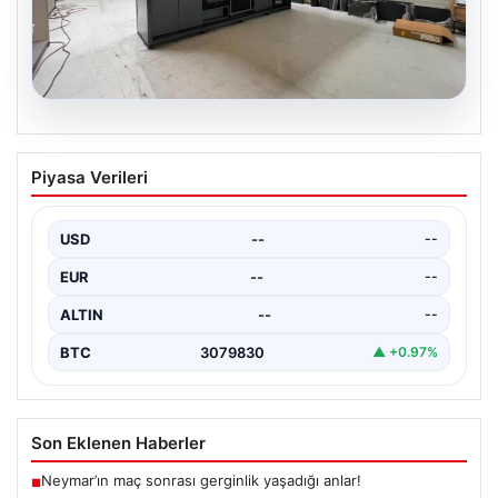
04.08.2026
Dış Mekan Mekanlarında Kalite ve
Piyasa Verileri
bahçe mutfağı Tasarımları
Belli ki dış mekan dinlenme alanları, villaların en önemli
alanlarından bir tanesi durumuna ulaşmıştır.…
USD
--
--
EUR
--
--
ALTIN
--
--
BTC
3079830
▲ +0.97%
Son Eklenen Haberler
Neymar’ın maç sonrası gerginlik yaşadığı anlar!
■