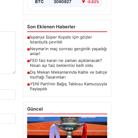
BTC
3060827
▼ -0.62%
Son Eklenen Haberler
İspanya Süper Kupa’sı için gözler
■
İstanbul’a çevrildi
Neymar’ın maç sonrası gerginlik yaşadığı
■
anlar!
FED faiz kararı ne zaman açıklanacak?
■
Nisan ayı faiz beklentisi belli oldu
Dış Mekan Mekanlarında Kalite ve bahçe
■
mutfağı Tasarımları
YENİ Parti’nin Bağış Tablosu Kamuoyuyla
■
Paylaşıldı
Güncel