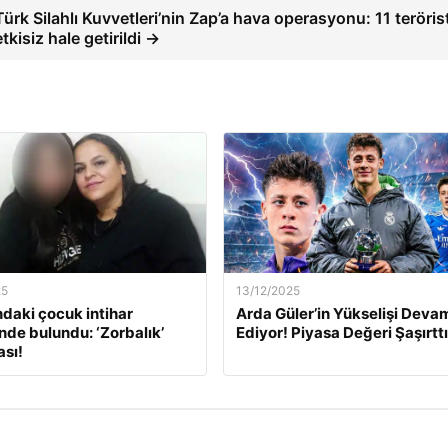
Türk Silahlı Kuvvetleri’nin Zap’a hava operasyonu: 11 teröris
etkisiz hale getirildi →
25
13/12/2025
ndaki çocuk intihar
Arda Güler’in Yükselişi Deva
inde bulundu: ‘Zorbalık’
Ediyor! Piyasa Değeri Şaşırttı
sı!