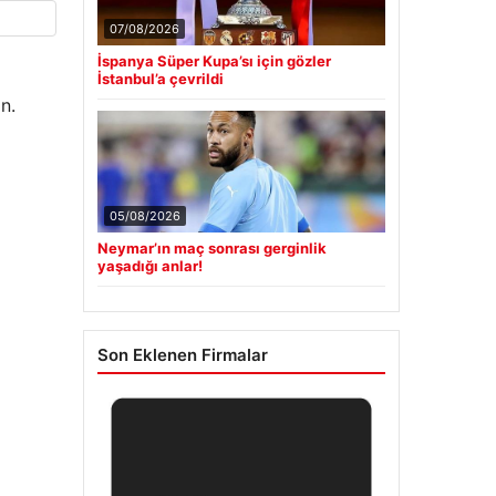
07/08/2026
İspanya Süper Kupa’sı için gözler
İstanbul’a çevrildi
n.
05/08/2026
Neymar’ın maç sonrası gerginlik
yaşadığı anlar!
Son Eklenen Firmalar