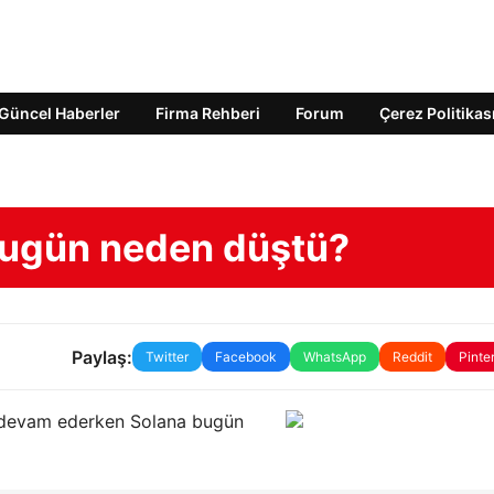
Güncel Haberler
Firma Rehberi
Forum
Çerez Politikas
 bugün neden düştü?
Paylaş:
Twitter
Facebook
WhatsApp
Reddit
Pinte
e devam ederken Solana bugün