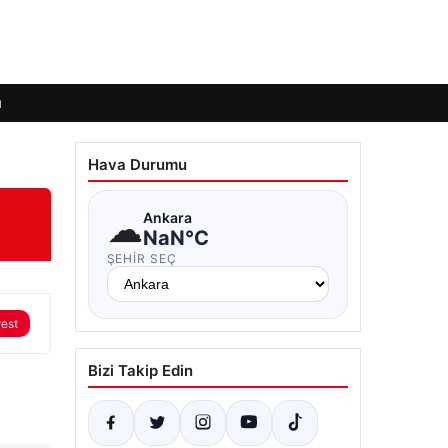
ı
Hava Durumu
☁
Ankara
NaN°C
ŞEHIR SEÇ
rest
Bizi Takip Edin