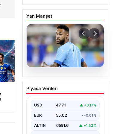
t
Yan Manşet
05.08.2026
Neymar’ın maç sonrası
Piyasa Verileri
gerginlik yaşadığı anlar!
m
!
USD
47.71
▲ +0.17%
EUR
55.02
• -0.01%
ALTIN
6591.6
▲ +1.53%