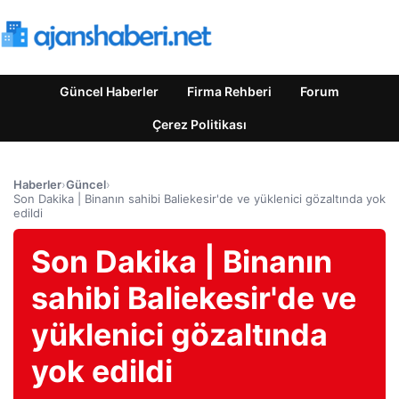
Güncel Haberler
Firma Rehberi
Forum
Çerez Politikası
Haberler
›
Güncel
›
Son Dakika | Binanın sahibi Baliekesir'de ve yüklenici gözaltında yok
edildi
Son Dakika | Binanın
sahibi Baliekesir'de ve
yüklenici gözaltında
yok edildi