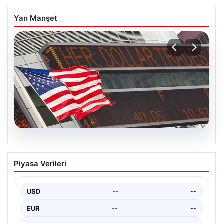
Yan Manşet
04.08.2026
FED faiz kararı ne zaman açıklanacak?
Piyasa Verileri
Nisan ayı faiz beklentisi belli oldu
USD
--
--
EUR
--
--