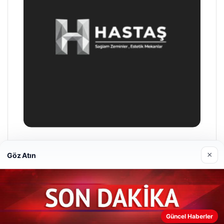
Enes Kaplan Avukatlık Bürosu
×
Göz Atın
28/04/2026
Güncel Haberler
Web sitemizi nasıl kullandığınızı daha iyi anlayabilmek,