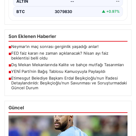
ALTIN
--
--
BTC
3079830
▲ +0.97%
Son Eklenen Haberler
Neymar’ın maç sonrası gerginlik yaşadığı anlar!
■
FED faiz kararı ne zaman açıklanacak? Nisan ayı faiz
■
beklentisi belli oldu
Dış Mekan Mekanlarında Kalite ve bahçe mutfağı Tasarımları
■
YENİ Parti’nin Bağış Tablosu Kamuoyuyla Paylaşıldı
■
Etimesgut Belediye Başkanı Erdal Beşikçioğlu’nun İfadesi
■
Detaylandırıldı: Beşikçioğlu’nun Savunması ve Soruşturmadaki
Güncel Durum
Güncel