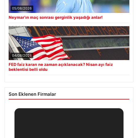
05/08/2026
Neymar’ın maç sonrası gerginlik yaşadığı anlar!
04/08/2026
FED faiz kararı ne zaman açıklanacak? Nisan ayı faiz
beklentisi belli oldu
Son Eklenen Firmalar