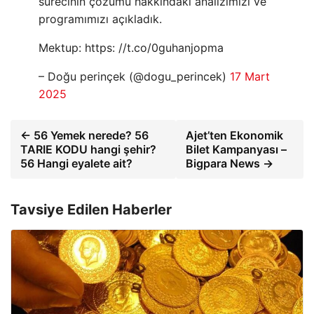
sürecinin çözümü hakkındaki analizimizi ve
programımızı açıkladık.
Mektup: https: //t.co/0guhanjopma
– Doğu perinçek (@dogu_perincek)
17 Mart
2025
← 56 Yemek nerede? 56
Ajet’ten Ekonomik
TARIE KODU hangi şehir?
Bilet Kampanyası –
56 Hangi eyalete ait?
Bigpara News →
Tavsiye Edilen Haberler