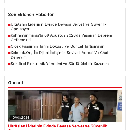
Son Eklenen Haberler
UltrAslan Liderinin Evinde Devasa Servet ve Güvenlik
■
Operasyonu
Kahramanmaraş’ta 09 Ağustos 2026’da Yaşanan Deprem
■
Gelişmeleri
Çiçek Pasajı’nın Tarihi Dokusu ve Güncel Tartışmalar
■
Kelebek.Org İle Dijital İletişimin Seviyeli Adresi Ve Chat
■
Deneyimi
Sektörel Elektronik Yönetimi ve Sürdürülebilir Kazanım
■
Güncel
10/08/2026
UltrAslan Liderinin Evinde Devasa Servet ve Güvenlik