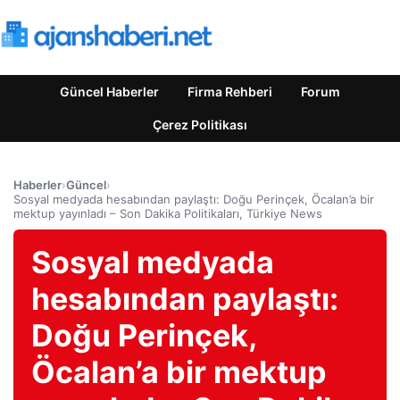
Güncel Haberler
Firma Rehberi
Forum
Çerez Politikası
Haberler
›
Güncel
›
Sosyal medyada hesabından paylaştı: Doğu Perinçek, Öcalan’a bir
mektup yayınladı – Son Dakika Politikaları, Türkiye News
Sosyal medyada
hesabından paylaştı:
Doğu Perinçek,
Öcalan’a bir mektup