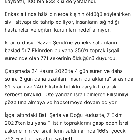
kaybetti, 100 bin 833 kişi de yaralandı.
Enkaz altında hâlâ binlerce kişinin öldüğü söylenirken
sivil altyapı da tahrip ediliyor, insanların sığındığı
hastaneler ve eğitim kurumları hedef alınıyor.
İsrail ordusu, Gazze Şeridi’ne yönelik saldırıların
başladığı 7 Ekim’den bu yana 356’sı toprak işgali
sürecinde olan 771 askerinin öldüğünü duyurdu.
Çatışmada 24 Kasım 2023’te 4 gün süren ve daha
sonra 3 gün daha uzatılan “insani duraklama” sırasında
81 İsrailli ve 240 Filistinli tutuklu karşılıklı olarak
serbest bırakıldı. Öte yandan İsrail binlerce Filistinliyi
gözaltına almaya ve hapsetmeye devam ediyor.
İşgal altındaki Batı Şeria ve Doğu Kudüs’te, 7 Ekim
2023’ten bu yana Filistin topraklarını gasp eden İsrail
askerlerinin ve İsraillilerin saldırılarında 166’sı çocuk
762 Filistinli hayatını kaybetti.