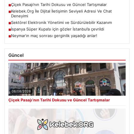
Çiçek Pasajı’nın Tarihi Dokusu ve Güncel Tartışmalar
■
Kelebek.Org İle Dijital İletişimin Seviyeli Adresi Ve Chat
■
Deneyimi
Sektörel Elektronik Yönetimi ve Sürdürülebilir Kazanım
■
İspanya Süper Kupa’sı için gözler İstanbul’a çevrildi
■
Neymar’ın maç sonrası gerginlik yaşadığı anlar!
■
Güncel
08/08/2026
Çiçek Pasajı’nın Tarihi Dokusu ve Güncel Tartışmalar