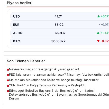
Piyasa Verileri
ayı faiz beklentisi belli oldu
USD
47.71
▲ +0.17
EUR
55.02
• -0.0
ALTIN
6591.6
▲ +1.53
BTC
3060827
▼ -0.62
Son Eklenen Haberler
Neymar’ın maç sonrası gerginlik yaşadığı anlar!
■
FED faiz kararı ne zaman açıklanacak? Nisan ayı faiz beklentisi bell
■
Dış Mekan Mekanlarında Kalite ve bahçe mutfağı Tasarımları
■
YENİ Parti’nin Bağış Tablosu Kamuoyuyla Paylaşıldı
■
Etimesgut Belediye Başkanı Erdal Beşikçioğlu’nun İfadesi
■
Detaylandırıldı: Beşikçioğlu’nun Savunması ve Soruşturmadaki Gün
Durum