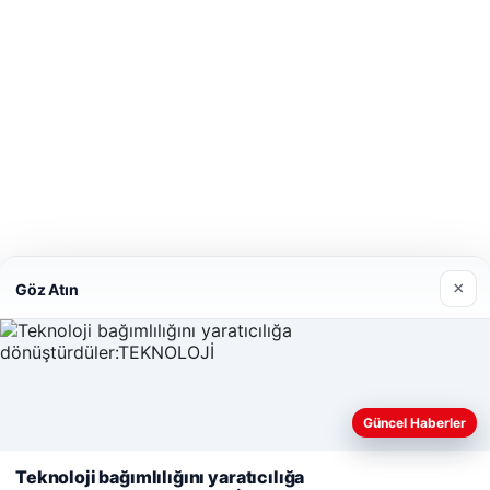
×
Göz Atın
Güncel Haberler
Web sitemizi nasıl kullandığınızı daha iyi anlayabilmek, deneyiminiz
kişiselleştirmek ve geliştirmek amacıyla çerezler kullanıyoruz.
Çer
Teknoloji bağımlılığını yaratıcılığa
Politikamız