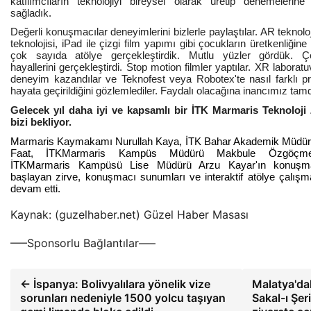
katılımcıların teknolojiyi bireysel olarak üretip denemelerine
sağladık.
Değerli konuşmacılar deneyimlerini bizlerle paylaştılar. AR teknolo
teknolojisi, iPad ile çizgi film yapımı gibi çocukların üretkenliğine
çok sayıda atölye gerçekleştirdik. Mutlu yüzler gördük. Ç
hayallerini gerçekleştirdi. Stop motion filmler yaptılar. XR laborat
deneyim kazandılar ve Teknofest veya Robotex'te nasıl farklı pro
hayata geçirildiğini gözlemlediler. Faydalı olacağına inancımız tamd
Gelecek yıl daha iyi ve kapsamlı bir İTK Marmaris Teknoloji 
bizi bekliyor.
Marmaris Kaymakamı Nurullah Kaya, İTK Bahar Akademik Müdür
Faat, İTKMarmaris Kampüs Müdürü Makbule Özgöçm
İTKMarmaris Kampüsü Lise Müdürü Arzu Kayar'ın konuşmal
başlayan zirve, konuşmacı sunumları ve interaktif atölye çalışmal
devam etti.
Kaynak: (guzelhaber.net) Güzel Haber Masası
—–Sponsorlu Bağlantılar—–
← İspanya: Bolivyalılara yönelik vize
Malatya'da
sorunları nedeniyle 1500 yolcu taşıyan
Sakal-ı Şeri