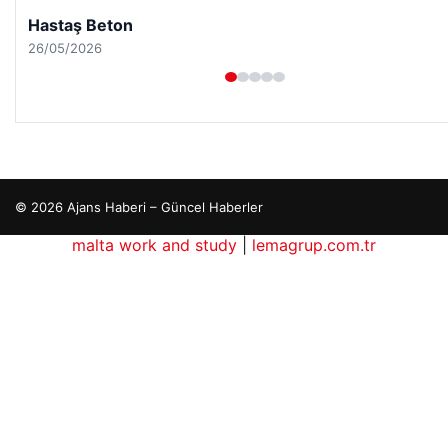
Enes Kaplan Avukatlık Bürosu
28/04/2026
© 2026 Ajans Haberi – Güncel Haberler
malta work and study
|
lemagrup.com.tr
io