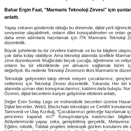
Bahar Ergin Faat, “Marmaris Teknoloji Zirvesi” için şunlar
anlattı.
Yapay zekanın gündemde olduğu bu dönemde, dijital yerli öğrencile
seviyesine ulaşabilmek, onların dilini konuşabilmeleri ve onları 
daha emin adımlarla hazırlamak için İTK Marmaris Teknoloji Zir
düzenledik.
Büyük şehirlerde bu tür zirvelere katılmak ve bu tür bilgilere ulaşm
çok daha kolay olabiliyor. Ama teknoloji alanında özellikle Marmari
zirve düzenleyerek Muğla'daki birçok çocuğa, öğretmene ve veliye
onların bu tür etkinliklerde yer almasını sağlamak bizim i
değerliydi. Bu nedenle Teknoloji Zirvemizin ilkini Marmaris'te düzen
Teknolojik gelişmeleri takip etmek isteyen çocuklarımız, gençler
velilerimiz için Teknoloji Zirvesi düzenledik. Yukarıda; Her biri t
alanında uzman olan konuşmacılarımız; katılımcılarla buluştu. Nu
Özeren, dijital becerilerin kariyer gelişimine etkilerini anlattı,
Değer Eren Sırdaş Lego ve mühendislik becerileri üzerine Hasa
Dijital beceriler, Web3, Blockchain teknolojisi ve CertifiX konuların
Tanrıverdi ve Ulaş Kızıltuğ, “Çocuklarımızı geleceğe hazırlamak içi
penceresi kapandı mı?” Konuşmalarıyla katılımcıları bilgilendi
Atölyelerimizde yapay zeka, genişletilmiş gerçeklik, Metavers
Eğitimi, robotik, Tübitak projeleri, teleskopik gözlem konularını ele 