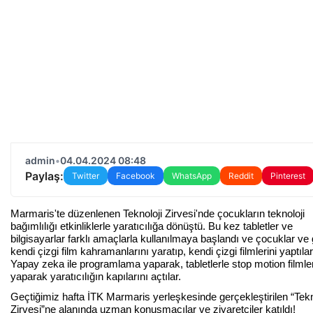
admin
•
04.04.2024 08:48
Paylaş:
Twitter
Facebook
WhatsApp
Reddit
Pinterest
Marmaris'te düzenlenen Teknoloji Zirvesi'nde çocukların teknoloji
bağımlılığı etkinliklerle yaratıcılığa dönüştü. Bu kez tabletler ve
bilgisayarlar farklı amaçlarla kullanılmaya başlandı ve çocuklar ve
kendi çizgi film kahramanlarını yaratıp, kendi çizgi filmlerini yaptılar
Yapay zeka ile programlama yaparak, tabletlerle stop motion filmle
yaparak yaratıcılığın kapılarını açtılar.
Geçtiğimiz hafta İTK Marmaris yerleşkesinde gerçekleştirilen “Tekn
Zirvesi”ne alanında uzman konuşmacılar ve ziyaretçiler katıldı!