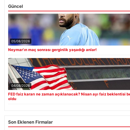
Güncel
05/08/2026
Neymar’ın maç sonrası gerginlik yaşadığı anlar!
04/08/2026
FED faiz kararı ne zaman açıklanacak? Nisan ayı faiz beklentisi be
oldu
Son Eklenen Firmalar