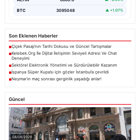
BTC
3095048
▲ +1.07%
Son Eklenen Haberler
Çiçek Pasajı’nın Tarihi Dokusu ve Güncel Tartışmalar
■
Kelebek.Org İle Dijital İletişimin Seviyeli Adresi Ve Chat
■
Deneyimi
Sektörel Elektronik Yönetimi ve Sürdürülebilir Kazanım
■
İspanya Süper Kupa’sı için gözler İstanbul’a çevrildi
■
Neymar’ın maç sonrası gerginlik yaşadığı anlar!
■
Güncel
08/08/2026