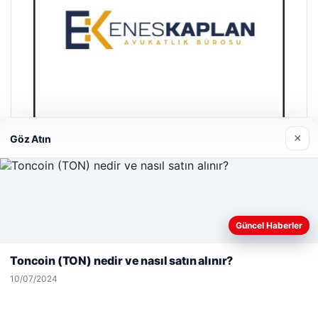
×
Göz Atın
Enes Kaplan Avukatlık Bürosu
28/04/2026
Web sitemizi nasıl kullandığınızı daha iyi anlayabilmek,
Güncel Haberler
deneyiminizi kişiselleştirmek ve geliştirmek amacıyla çerezler
kullanıyoruz.
Çerez Politikamız
Toncoin (TON) nedir ve nasıl satın alınır?
Reddet
Kabul Et
10/07/2024
© 2026 Ajans Haberi – Güncel Haberler