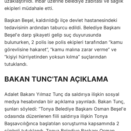
uzaklaştırıldı. İhbar üzerine belediye zabıtası ve sağlık
ekipleri müdahale etti.
Başkan Beşel, kaldırıldığı ilçe devlet hastanesindeki
tedavisinin ardından taburcu edildi. Belediye Başkanı
Beşel'e darp şikayeti gelip suç duyurusunda
bulunurken, 2 polis ise polis ekipleri tarafından “kamu
görevlisine hakaret”, “kamu malına zarar verme” ve
“kişiyi hürriyetinden yoksun kılma” suçlarından
tutuklandı.
BAKAN TUNC'TAN AÇIKLAMA
Adalet Bakanı Yılmaz Tunç da saldırıya ilişkin sosyal
medya hesabından bir açıklama yayınladı. Bakan Tunç,
şunları söyledi: “Tonya Belediye Başkanı Osman Beşel'e
odasında düzenlenen fiili saldırıya ilişkin Tonya
Başsavcılığınca başlatılan soruşturma kapsamında 2
şüpheli tutuklandı. Tonya Belediye Başkanı Osman