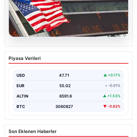
04.08.2026
FED faiz kararı ne zaman açıklanacak?
Piyasa Verileri
Nisan ayı faiz beklentisi belli oldu
USD
47.71
▲ +0.17%
EUR
55.02
• -0.01%
ALTIN
6591.6
▲ +1.53%
BTC
3060827
▼ -0.62%
Son Eklenen Haberler