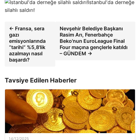
İstanbul'da derneğe
silahlı saldırı!
← Fransa, sera
Nevşehir Belediye Başkanı
gazı
Rasim Arı, Fenerbahçe
emisyonlarında
Beko'nun EuroLeague Final
“tarihi” %5,8'lik
Four maçına gençlerle katıldı
azalmayı nasıl
– GÜNDEM →
başardı?
Tavsiye Edilen Haberler
14/12/2025