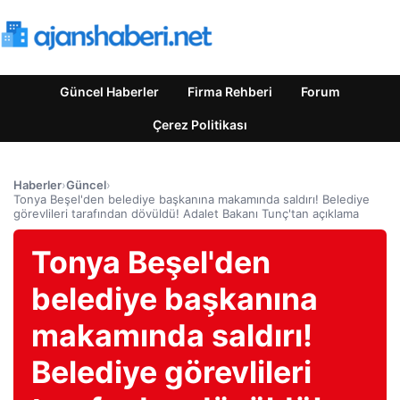
Güncel Haberler
Firma Rehberi
Forum
Çerez Politikası
Haberler
›
Güncel
›
Tonya Beşel'den belediye başkanına makamında saldırı! Belediye
görevlileri tarafından dövüldü! Adalet Bakanı Tunç'tan açıklama
Tonya Beşel'den
belediye başkanına
makamında saldırı!
Belediye görevlileri