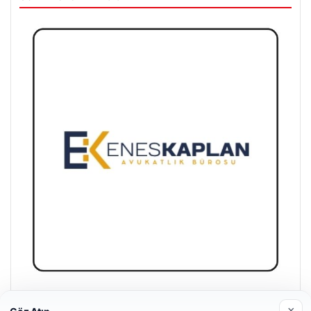
Enes Kaplan Avukatlık Bürosu