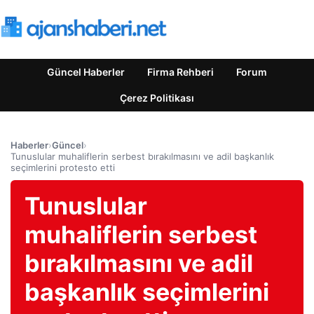
Güncel Haberler
Firma Rehberi
Forum
Çerez Politikası
Haberler
›
Güncel
›
Tunuslular muhaliflerin serbest bırakılmasını ve adil başkanlık
seçimlerini protesto etti
Tunuslular
muhaliflerin serbest
bırakılmasını ve adil
başkanlık seçimlerini