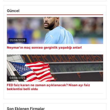
Güncel
05/08/2026
Neymar’ın maç sonrası gerginlik yaşadığı anlar!
04/08/2026
FED faiz kararı ne zaman açıklanacak? Nisan ayı faiz
beklentisi belli oldu
Son Eklenen Firmalar