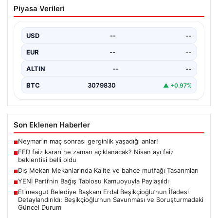
FED faiz kararı ne zaman açıklanacak?
Piyasa Verileri
Nisan ayı faiz beklentisi belli oldu
USD
--
--
EUR
--
--
ALTIN
--
--
BTC
3079830
▲ +0.97%
Son Eklenen Haberler
Neymar’ın maç sonrası gerginlik yaşadığı anlar!
■
FED faiz kararı ne zaman açıklanacak? Nisan ayı faiz
■
beklentisi belli oldu
Dış Mekan Mekanlarında Kalite ve bahçe mutfağı Tasarımları
■
YENİ Parti’nin Bağış Tablosu Kamuoyuyla Paylaşıldı
■
Etimesgut Belediye Başkanı Erdal Beşikçioğlu’nun İfadesi
■
Detaylandırıldı: Beşikçioğlu’nun Savunması ve Soruşturmadaki
Güncel Durum