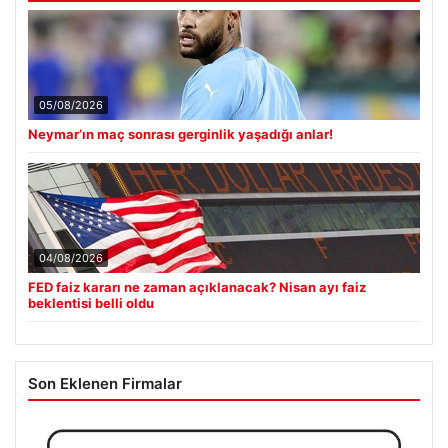
05/08/2026
Neymar’ın maç sonrası gerginlik yaşadığı anlar!
04/08/2026
FED faiz kararı ne zaman açıklanacak? Nisan ayı faiz
beklentisi belli oldu
Son Eklenen Firmalar