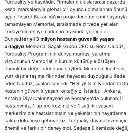
Turquality'ye kayıtlıdır. Firmaların uluslararası pazarda
kendi markalarıyla global bir oyuncu olmalarının önünü
açan Ticaret Bakanlığı'nın proje denetimlerini başarıyla
tamamlayan Memorial, sıralamada zirvede yer alan
Türkiye'nin en iyi markaları arasında yerini aldı.
Dünya.
Her yıl 3 milyon hastanın güvenilir yaşam
ortağıyız
Memorial Sağlık Grubu CEO'su Bora Uludüz,
Turquality Programı'nın dünya markası yaratma
vizyonunun Memorial'ın kurum kültürüyle örtüşen
önemli bir değer olduğunu söyledi. Memorial kalitesini
yurt dışına taşıma fikrinden heyecan duyduğunu ifade
eden Uludüz, şunları söyledi: “Her yıl 3 milyondan fazla
hastanın güvenilir yaşam ortağıyız. İstanbul, Ankara,
Antalya,Diyarbakır,Kayseri ve Romanya'da bulunan 11
hastanemiz, 1 tıp merkezimiz ve 1 sağlıklı yaşam
merkezimizle hastalarımızın ve yakınlarının hayatlarına
kalite dokunuşu getiriyoruz. Turqualiy davası bizim için
önemli ve farklı bir deneyimdi. Sadece ülkemizde değil,