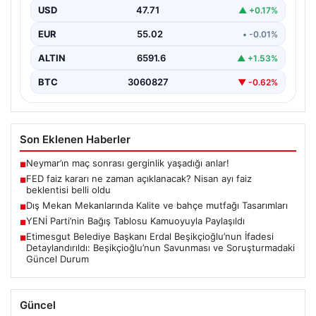
USD
47.71
▲ +0.17%
EUR
55.02
• -0.01%
ALTIN
6591.6
▲ +1.53%
BTC
3060827
▼ -0.62%
Son Eklenen Haberler
Neymar’ın maç sonrası gerginlik yaşadığı anlar!
■
FED faiz kararı ne zaman açıklanacak? Nisan ayı faiz
■
beklentisi belli oldu
Dış Mekan Mekanlarında Kalite ve bahçe mutfağı Tasarımları
■
YENİ Parti’nin Bağış Tablosu Kamuoyuyla Paylaşıldı
■
Etimesgut Belediye Başkanı Erdal Beşikçioğlu’nun İfadesi
■
Detaylandırıldı: Beşikçioğlu’nun Savunması ve Soruşturmadaki
Güncel Durum
Güncel