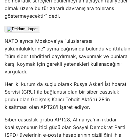
demokratik süreçleri etkilemeyi amaçlayan faaliyetler
olmak üzere bu tür zararlı davranışlara tolerans
göstermeyecektir” dedi.
NATO ayrıca Moskova'ya “uluslararası
yükümlülüklerine” uyma çağrısında bulundu ve ittifakın
“tüm siber tehditleri caydırmak, savunmak ve bunlara
karşı koymak için gerekli yetenekleri kullanacağını”
vurguladı.
Her iki kurum da suçlu olarak Rusya Askeri İstihbarat
Servisi (GRU) ile bağlantısı olan bir siber casusluk
grubu olan Gelişmiş Kalıcı Tehdit Aktörü 28'in
kısaltması olan APT28'i işaret ediyor.
Siber casusluk grubu APT28, Almanya'nın iktidar
koalisyonunun itici gücü olan Sosyal Demokrat Parti
(SPD) üyelerinin e-posta hesaplarının gizliliğini ihlal