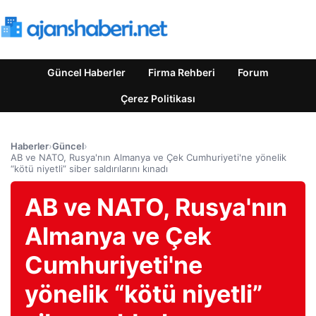
Güncel Haberler
Firma Rehberi
Forum
Çerez Politikası
Haberler
›
Güncel
›
AB ve NATO, Rusya'nın Almanya ve Çek Cumhuriyeti'ne yönelik
“kötü niyetli” siber saldırılarını kınadı
AB ve NATO, Rusya'nın
Almanya ve Çek
Cumhuriyeti'ne
yönelik “kötü niyetli”