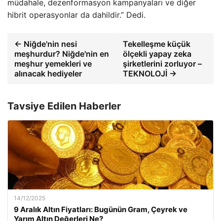
müdahale, dezenformasyon kampanyaları ve diğer
hibrit operasyonlar da dahildir.” Dedi.
← Niğde'nin nesi
Tekelleşme küçük
meşhurdur? Niğde'nin en
ölçekli yapay zeka
meşhur yemekleri ve
şirketlerini zorluyor –
alınacak hediyeler
TEKNOLOJİ →
Tavsiye Edilen Haberler
14/12/2025
9 Aralık Altın Fiyatları: Bugünün Gram, Çeyrek ve
Yarım Altın Değerleri Ne?