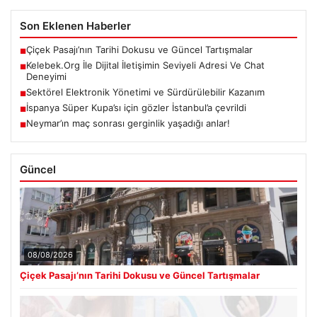
Son Eklenen Haberler
Çiçek Pasajı’nın Tarihi Dokusu ve Güncel Tartışmalar
■
Kelebek.Org İle Dijital İletişimin Seviyeli Adresi Ve Chat
■
Deneyimi
Sektörel Elektronik Yönetimi ve Sürdürülebilir Kazanım
■
İspanya Süper Kupa’sı için gözler İstanbul’a çevrildi
■
Neymar’ın maç sonrası gerginlik yaşadığı anlar!
■
Güncel
08/08/2026
Çiçek Pasajı’nın Tarihi Dokusu ve Güncel Tartışmalar