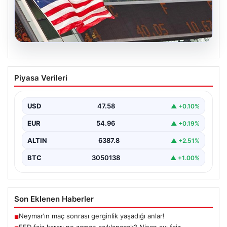
04.08.2026
FED faiz kararı ne zaman açıklanacak?
Piyasa Verileri
Nisan ayı faiz beklentisi belli oldu
USD
47.58
▲ +0.10%
EUR
54.96
▲ +0.19%
ALTIN
6387.8
▲ +2.51%
BTC
3050138
▲ +1.00%
Son Eklenen Haberler
Neymar’ın maç sonrası gerginlik yaşadığı anlar!
■