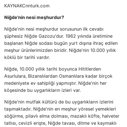
KAYNAK
Cnnturk.com
Niğde'nin nesi meşhurdur?
Niğde'nin nesi meşhurdur sorusunun ilk cevabı
şüphesiz Niğde Gazozu'dur. 1962 yılında üretimine
başlanan Niğde sodası bugün yurt dışına ihraç edilen
meşhur ürünlerimizden biridir. Niğde'nin 10.000 yıllık
köklü bir tarihi vardır.
Niğde, 10.000 yıllık tarihi boyunca Hititlerden
Asurlulara, Bizanslılardan Osmanlılara kadar birçok
medeniyete ev sahipliği yapmıştır. Niğde'nin her
köşesinde bu uygarlıkların izleri var.
Niğde'nin mutfak kültürü de bu uygarlıkların izlerini
taşımaktadır. Niğde'nin en meşhur yöresel yemekleri
söğürme, pilavlı elma dolması, mazaklı köfte, halveter
tatlısı, cevizli erişte, Niğde tavası, ditme ve kaymaklı