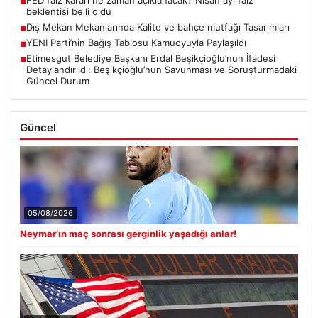
FED faiz kararı ne zaman açıklanacak? Nisan ayı faiz
■
beklentisi belli oldu
Dış Mekan Mekanlarında Kalite ve bahçe mutfağı Tasarımları
■
YENİ Parti’nin Bağış Tablosu Kamuoyuyla Paylaşıldı
■
Etimesgut Belediye Başkanı Erdal Beşikçioğlu’nun İfadesi
■
Detaylandırıldı: Beşikçioğlu’nun Savunması ve Soruşturmadaki
Güncel Durum
Güncel
05/08/2026
Neymar’ın maç sonrası gerginlik yaşadığı anlar!