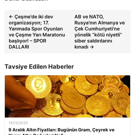
← Çeşme'de iki dev
AB ve NATO,
organizasyon; 17.
Rusya'nın Almanya ve
Yarımada Spor Oyunları
Çek Cumhuriyeti'ne
ve Çeşme Yarı Maratonu
yönelik “kötü niyetli”
başlıyor! – SPOR
siber saldırılarını
DALLARI
kınadı →
Tavsiye Edilen Haberler
14/12/2025
9 Aralık Altın Fiyatları: Bugünün Gram, Çeyrek ve