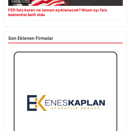
04/08/2026
FED faiz kararı ne zaman açıklanacak? Nisan ayı faiz
beklentisi belli oldu
Son Eklenen Firmalar