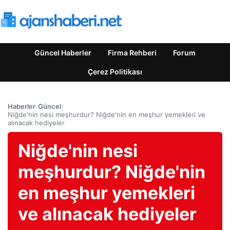
Güncel Haberler
Firma Rehberi
Forum
Çerez Politikası
Haberler
›
Güncel
›
Niğde'nin nesi meşhurdur? Niğde'nin en meşhur yemekleri ve
alınacak hediyeler
Niğde'nin nesi
meşhurdur? Niğde'nin
en meşhur yemekleri
ve alınacak hediyeler