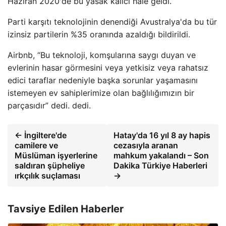
Haziran 2020'de bu yasak kalıcı hale geldi.
Parti karşıtı teknolojinin denendiği Avustralya'da bu tür
izinsiz partilerin %35 oranında azaldığı bildirildi.
Airbnb, “Bu teknoloji, komşularına saygı duyan ve
evlerinin hasar görmesini veya yetkisiz veya rahatsız
edici taraflar nedeniyle başka sorunlar yaşamasını
istemeyen ev sahiplerimize olan bağlılığımızın bir
parçasıdır” dedi. dedi.
← İngiltere'de
Hatay'da 16 yıl 8 ay hapis
camilere ve
cezasıyla aranan
Müslüman işyerlerine
mahkum yakalandı – Son
saldıran şüpheliye
Dakika Türkiye Haberleri
ırkçılık suçlaması
→
Tavsiye Edilen Haberler