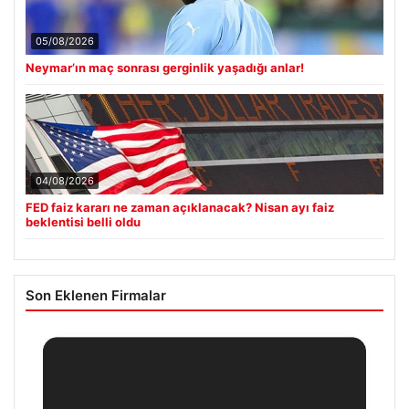
05/08/2026
Neymar’ın maç sonrası gerginlik yaşadığı anlar!
04/08/2026
FED faiz kararı ne zaman açıklanacak? Nisan ayı faiz
beklentisi belli oldu
Son Eklenen Firmalar