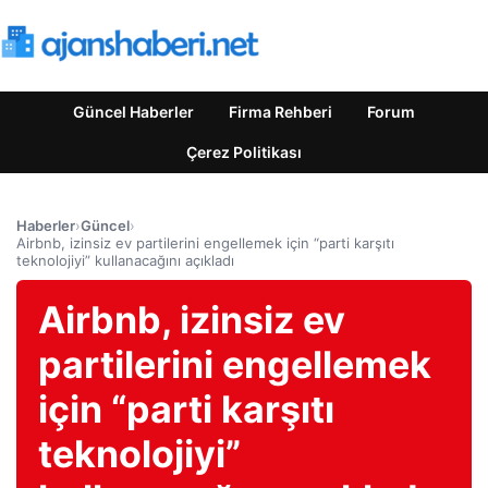
Güncel Haberler
Firma Rehberi
Forum
Çerez Politikası
Haberler
›
Güncel
›
Airbnb, izinsiz ev partilerini engellemek için “parti karşıtı
teknolojiyi” kullanacağını açıkladı
Airbnb, izinsiz ev
partilerini engellemek
için “parti karşıtı
teknolojiyi”