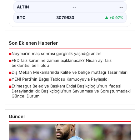
ALTIN
--
--
BTC
3079830
▲ +0.97%
Son Eklenen Haberler
Neymar’ın maç sonrası gerginlik yaşadığı anlar!
■
FED faiz kararı ne zaman açıklanacak? Nisan ayı faiz
■
beklentisi belli oldu
Dış Mekan Mekanlarında Kalite ve bahçe mutfağı Tasarımları
■
YENİ Parti’nin Bağış Tablosu Kamuoyuyla Paylaşıldı
■
Etimesgut Belediye Başkanı Erdal Beşikçioğlu’nun İfadesi
■
Detaylandırıldı: Beşikçioğlu’nun Savunması ve Soruşturmadaki
Güncel Durum
Güncel