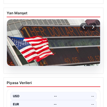
Yan Manşet
04.08.2026
FED faiz kararı ne zaman açıklanacak?
Piyasa Verileri
Nisan ayı faiz beklentisi belli oldu
USD
--
--
EUR
--
--