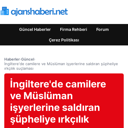
Güncel Haberler
Firma Rehberi
Forum
Çerez Politikası
Haberler
›
Güncel
›
İngiltere'de camilere ve Müslüman işyerlerine saldıran şüpheliye
ırkçılık suçlaması
İngiltere'de camilere
ve Müslüman
işyerlerine saldıran
şüpheliye ırkçılık