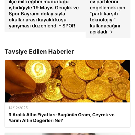
ilçe milli eğitim müdürlüğü
ev partilerini
işbirliğiyle 19 Mayıs Gençlik ve
engellemek için
Spor Bayramı dolayısıyla
“parti karşıtı
okullar arası kayaklı koşu
teknolojiyi”
yarışması düzenlendi – SPOR
kullanacağını
açıkladı →
Tavsiye Edilen Haberler
14/12/2025
9 Aralık Altın Fiyatları: Bugünün Gram, Çeyrek ve
Yarım Altın Değerleri Ne?