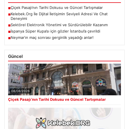
Çiçek Pasajı’nın Tarihi Dokusu ve Güncel Tartışmalar
■
Kelebek.Org İle Dijital İletişimin Seviyeli Adresi Ve Chat
■
Deneyimi
Sektörel Elektronik Yönetimi ve Sürdürülebilir Kazanım
■
İspanya Süper Kupa’sı için gözler İstanbul’a çevrildi
■
Neymar’ın maç sonrası gerginlik yaşadığı anlar!
■
Güncel
08/08/2026
Çiçek Pasajı’nın Tarihi Dokusu ve Güncel Tartışmalar