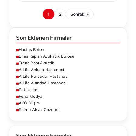
1
2
Sonraki »
Son Eklenen Firmalar
Hastaş Beton
■
Enes Kaplan Avukatlık Bürosu
■
Trend Yapı Akustik
■
A Life Ankara Hastanesi
■
A Life Pursaklar Hastanesi
■
A Life Altındağ Hastanesi
■
Pet İlanları
■
Feno Medya
■
AKG Bilişim
■
Edirne Ahval Gazetesi
■
Son Eklenen Firmalar