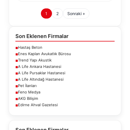
1
2
Sonraki »
Son Eklenen Firmalar
Hastaş Beton
■
Enes Kaplan Avukatlık Bürosu
■
Trend Yapı Akustik
■
A Life Ankara Hastanesi
■
A Life Pursaklar Hastanesi
■
A Life Altındağ Hastanesi
■
Pet İlanları
■
Feno Medya
■
AKG Bilişim
■
Edirne Ahval Gazetesi
■
Son Eklenen Firmalar