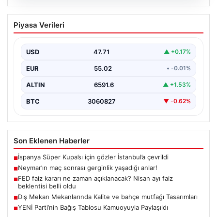
05.08.2026
Neymar’ın maç sonrası gerginlik
Piyasa Verileri
yaşadığı anlar!
USD
47.71
▲ +0.17%
EUR
55.02
• -0.01%
ALTIN
6591.6
▲ +1.53%
BTC
3060827
▼ -0.62%
Son Eklenen Haberler
İspanya Süper Kupa’sı için gözler İstanbul’a çevrildi
■
Neymar’ın maç sonrası gerginlik yaşadığı anlar!
■
FED faiz kararı ne zaman açıklanacak? Nisan ayı faiz
■
beklentisi belli oldu
Dış Mekan Mekanlarında Kalite ve bahçe mutfağı Tasarımları
■
YENİ Parti’nin Bağış Tablosu Kamuoyuyla Paylaşıldı
■