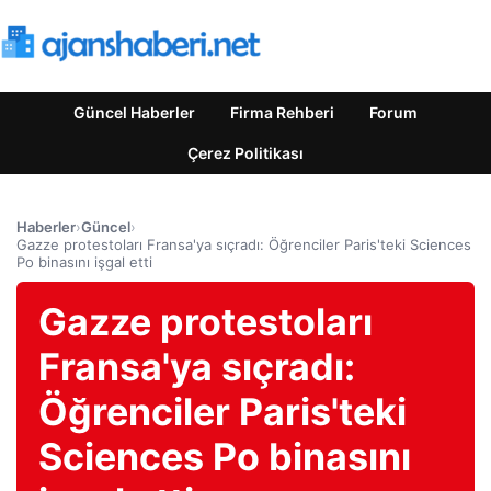
Güncel Haberler
Firma Rehberi
Forum
Çerez Politikası
Haberler
›
Güncel
›
Gazze protestoları Fransa'ya sıçradı: Öğrenciler Paris'teki Sciences
Po binasını işgal etti
Gazze protestoları
Fransa'ya sıçradı:
Öğrenciler Paris'teki
Sciences Po binasını