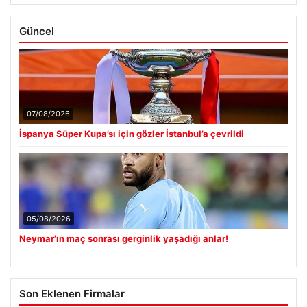
Güncel
07/08/2026
İspanya Süper Kupa’sı için gözler İstanbul’a çevrildi
05/08/2026
Neymar’ın maç sonrası gerginlik yaşadığı anlar!
Son Eklenen Firmalar