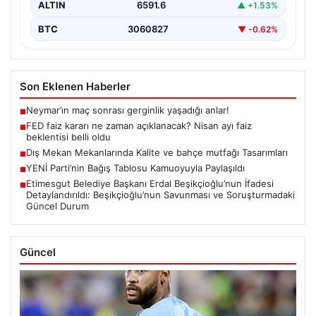
ALTIN
6591.6
▲ +1.53%
BTC
3060827
▼ -0.62%
Son Eklenen Haberler
Neymar’ın maç sonrası gerginlik yaşadığı anlar!
■
FED faiz kararı ne zaman açıklanacak? Nisan ayı faiz
■
beklentisi belli oldu
Dış Mekan Mekanlarında Kalite ve bahçe mutfağı Tasarımları
■
YENİ Parti’nin Bağış Tablosu Kamuoyuyla Paylaşıldı
■
Etimesgut Belediye Başkanı Erdal Beşikçioğlu’nun İfadesi
■
Detaylandırıldı: Beşikçioğlu’nun Savunması ve Soruşturmadaki
Güncel Durum
Güncel