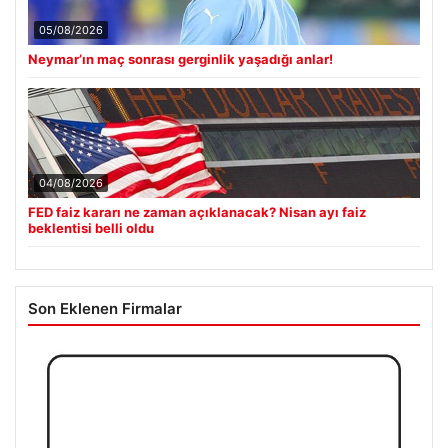
05/08/2026
Neymar’ın maç sonrası gerginlik yaşadığı anlar!
04/08/2026
FED faiz kararı ne zaman açıklanacak? Nisan ayı faiz
beklentisi belli oldu
Son Eklenen Firmalar