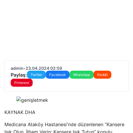
admin
•
23.04.2024 02:59
Paylaş:
Twitter
Facebook
WhatsApp
Reddit
Pinterest
KAYNAK
DHA
Medicana Ataköy Hastanesi'nde düzenlenen “Kansere
Işık Olun, İlham Verin: Kansere Işık Tutun” konulu