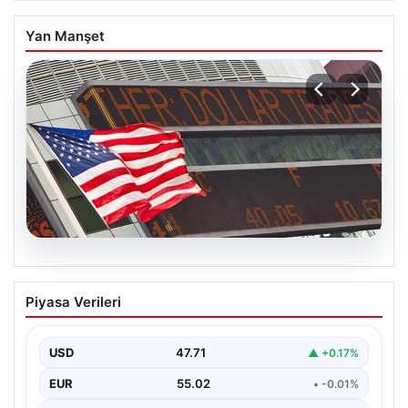
Yan Manşet
04.08.2026
FED faiz kararı ne zaman açıklanacak?
Piyasa Verileri
Nisan ayı faiz beklentisi belli oldu
USD
47.71
▲ +0.17%
EUR
55.02
• -0.01%