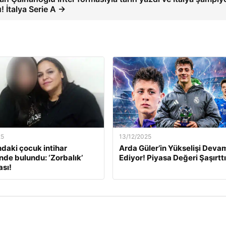
! İtalya Serie A →
25
13/12/2025
ndaki çocuk intihar
Arda Güler’in Yükselişi Deva
inde bulundu: ‘Zorbalık’
Ediyor! Piyasa Değeri Şaşırttı
sı!