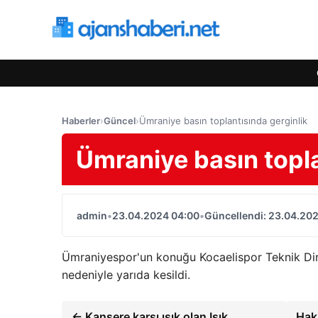
Haberler
›
Güncel
›
Ümraniye basın toplantısında gerginlik
Ümraniye basın topla
admin
•
23.04.2024 04:00
•
Güncellendi: 23.04.20
Ümraniyespor'un konuğu Kocaelispor Teknik Dire
nedeniyle yarıda kesildi.
← Kansere karşı ışık olan Işık
Hak