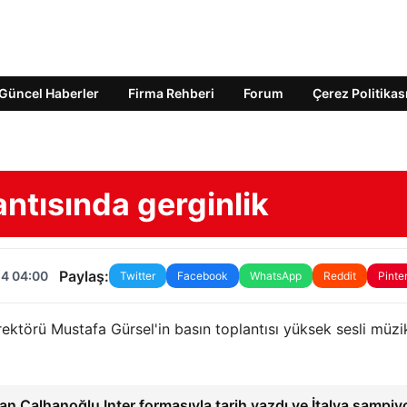
Güncel Haberler
Firma Rehberi
Forum
Çerez Politikas
ntısında gerginlik
Paylaş:
24 04:00
Twitter
Facebook
WhatsApp
Reddit
Pinte
ktörü Mustafa Gürsel'in basın toplantısı yüksek sesli müzi
an Çalhanoğlu Inter formasıyla tarih yazdı ve İtalya şampi