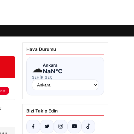
ı
Hava Durumu
☁
Ankara
NaN°C
ŞEHIR SEÇ
rest
k
Bizi Takip Edin
yonu