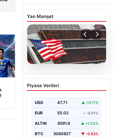
Yan Manşet
04.08.2026
FED faiz kararı ne zaman
Piyasa Verileri
açıklanacak? Nisan ayı
m
faiz beklentisi belli oldu
!
USD
47.71
▲ +0.17%
EUR
55.02
• -0.01%
ALTIN
6591.6
▲ +1.53%
BTC
3060827
▼ -0.62%