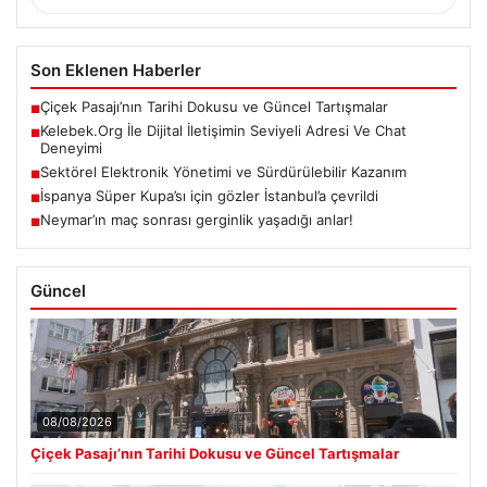
Son Eklenen Haberler
Çiçek Pasajı’nın Tarihi Dokusu ve Güncel Tartışmalar
■
Kelebek.Org İle Dijital İletişimin Seviyeli Adresi Ve Chat
■
Deneyimi
Sektörel Elektronik Yönetimi ve Sürdürülebilir Kazanım
■
İspanya Süper Kupa’sı için gözler İstanbul’a çevrildi
■
Neymar’ın maç sonrası gerginlik yaşadığı anlar!
■
Güncel
08/08/2026
Çiçek Pasajı’nın Tarihi Dokusu ve Güncel Tartışmalar