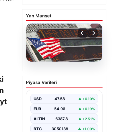
Yan Manşet
04.08.2026
FED faiz kararı ne zaman
ki
Piyasa Verileri
açıklanacak? Nisan ayı
ın
faiz beklentisi belli oldu
USD
47.58
▲ +0.10%
yt
EUR
54.96
▲ +0.19%
ALTIN
6387.8
▲ +2.51%
BTC
3050138
▲ +1.00%