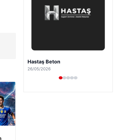
Enes Kaplan Avukatlık Bürosu
28/04/2026
m