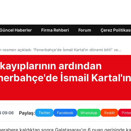
Güncel Haberler
Firma Rehberi
Forum
Çerez Politikas
 resmen açıkladı: “Fenerbahçe'de İsmail Kartal'ın dönemi bitti” ve…
kayıplarının ardından
nerbahçe'de İsmail Kartal'ı
Paylaş:
4 09:06
Twitter
Facebook
WhatsApp
Reddit
Pinte
abere kaldıktan sonra Galatasaray'ın 6 puan gerisinde kal