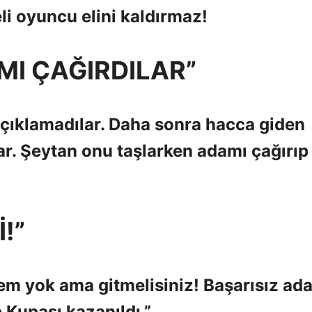
 oyuncu elini kaldırmaz!
MI ÇAĞIRDILAR”
 açıklamadılar. Daha sonra hacca giden
lar. Şeytan onu taşlarken adamı çağırıp
!”
hem yok ama gitmelisiniz! Başarısız ad
e Kupası kazanıldı.”