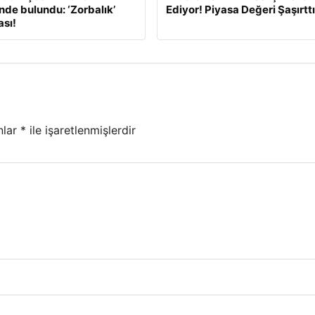
inde bulundu: ‘Zorbalık’
Ediyor! Piyasa Değeri Şaşırttı
sı!
nlar
*
ile işaretlenmişlerdir