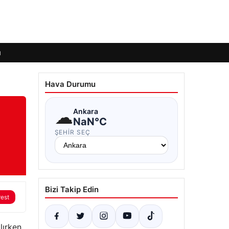
ı
Hava Durumu
☁
Ankara
NaN°C
n
ŞEHIR SEÇ
Bizi Takip Edin
rest
ırken,