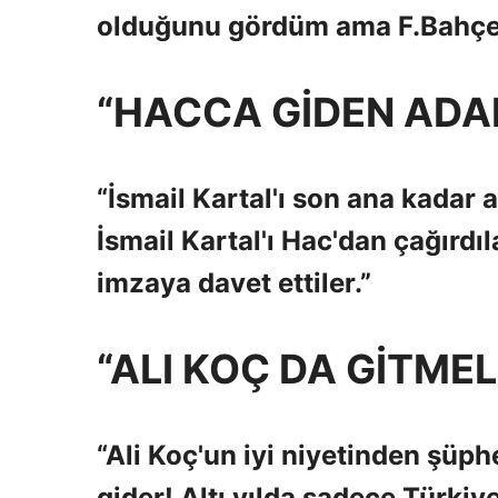
olduğunu gördüm ama F.Bahçeli
“HACCA GİDEN ADA
“İsmail Kartal'ı son ana kadar
İsmail Kartal'ı Hac'dan çağırdı
imzaya davet ettiler.”
“ALI KOÇ DA GİTMELİ
“Ali Koç'un iyi niyetinden şüp
gider! Altı yılda sadece Türkiy