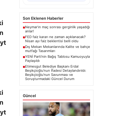
Son Eklenen Haberler
ki
Neymar’ın maç sonrası gerginlik yaşadığı
■
anlar!
ın
FED faiz kararı ne zaman açıklanacak?
■
Nisan ayı faiz beklentisi belli oldu
yt
Dış Mekan Mekanlarında Kalite ve bahçe
■
mutfağı Tasarımları
YENİ Parti’nin Bağış Tablosu Kamuoyuyla
■
Paylaşıldı
Etimesgut Belediye Başkanı Erdal
■
Beşikçioğlu’nun İfadesi Detaylandırıldı:
Beşikçioğlu’nun Savunması ve
Soruşturmadaki Güncel Durum
ki
Güncel
ın
yt