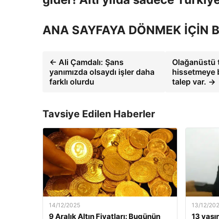
ANA SAYFAYA DÖNMEK İÇİN B
← Ali Çamdalı: Şans
Olağanüstü t
yanımızda olsaydı işler daha
hissetmeye b
farklı olurdu
talep var. →
Tavsiye Edilen Haberler
14/12/2025
13/12/20
9 Aralık Altın Fiyatları: Bugünün
13 yaşı