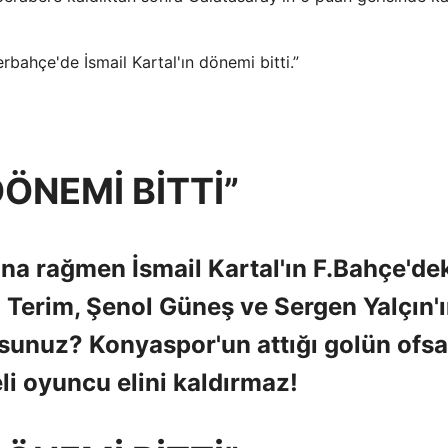
rbahçe'de İsmail Kartal'ın dönemi bitti.”
DÖNEMİ BİTTİ”
na rağmen İsmail Kartal'ın F.Bahçe'de
h Terim, Şenol Güneş ve Sergen Yalçın'
usunuz? Konyaspor'un attığı golün ofsa
 oyuncu elini kaldırmaz!