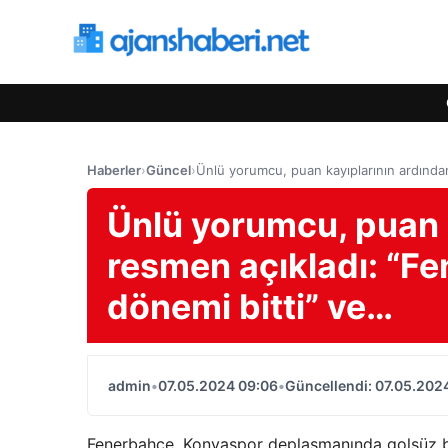
Haberler
›
Güncel
›
Ünlü yorumcu, puan kayıplarının ardından
Ünlü yorumcu, puan 
resmen açıkladı: “Fe
dönemi bitti” ve…
admin
•
07.05.2024 09:06
•
Güncellendi: 07.05.202
Fenerbahçe, Konyaspor deplasmanında golsüz ber