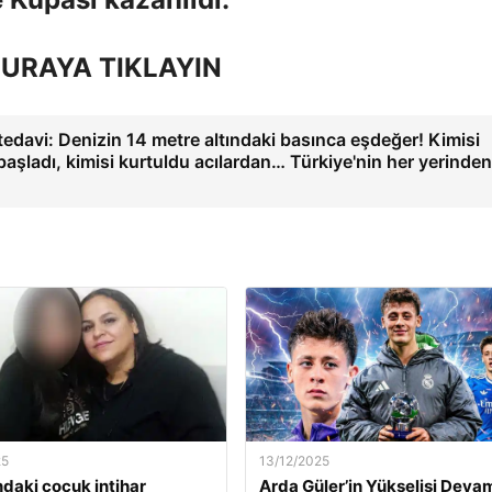
URAYA TIKLAYIN
edavi: Denizin 14 metre altındaki basınca eşdeğer! Kimisi
aşladı, kimisi kurtuldu acılardan… Türkiye'nin her yerinden
25
13/12/2025
ndaki çocuk intihar
Arda Güler’in Yükselişi Deva