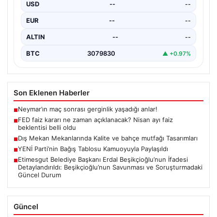
USD
--
--
EUR
--
--
ALTIN
--
--
BTC
3079830
▲ +0.97%
Son Eklenen Haberler
Neymar’ın maç sonrası gerginlik yaşadığı anlar!
■
FED faiz kararı ne zaman açıklanacak? Nisan ayı faiz
■
beklentisi belli oldu
Dış Mekan Mekanlarında Kalite ve bahçe mutfağı Tasarımları
■
YENİ Parti’nin Bağış Tablosu Kamuoyuyla Paylaşıldı
■
Etimesgut Belediye Başkanı Erdal Beşikçioğlu’nun İfadesi
■
Detaylandırıldı: Beşikçioğlu’nun Savunması ve Soruşturmadaki
Güncel Durum
Güncel