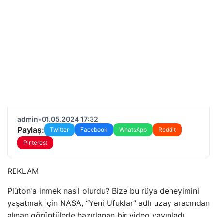
admin
•
01.05.2024 17:32
Paylaş:
Twitter
Facebook
WhatsApp
Reddit
Pinterest
REKLAM
Plüton'a inmek nasıl olurdu? Bize bu rüya deneyimini
yaşatmak için NASA, “Yeni Ufuklar” adlı uzay aracından
alınan görüntülerle hazırlanan bir video yayınladı.