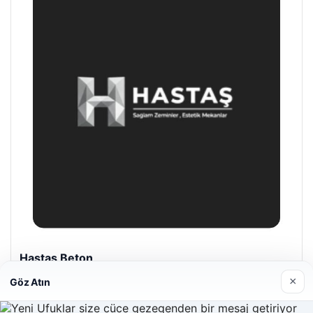
Enes Kaplan Avukatlık Bürosu
28/04/2026
×
Göz Atın