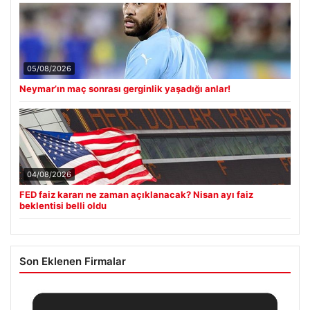
05/08/2026
Neymar’ın maç sonrası gerginlik yaşadığı anlar!
04/08/2026
FED faiz kararı ne zaman açıklanacak? Nisan ayı faiz
beklentisi belli oldu
Son Eklenen Firmalar